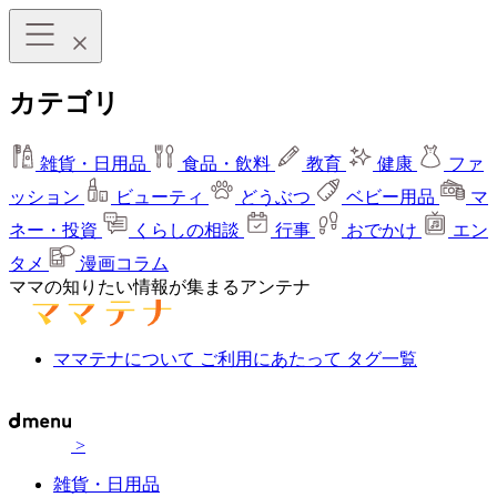
カテゴリ
雑貨・日用品
食品・飲料
教育
健康
ファ
ッション
ビューティ
どうぶつ
ベビー用品
マ
ネー・投資
くらしの相談
行事
おでかけ
エン
タメ
漫画コラム
ママの知りたい情報が集まるアンテナ
ママテナについて
ご利用にあたって
タグ一覧
>
雑貨・日用品