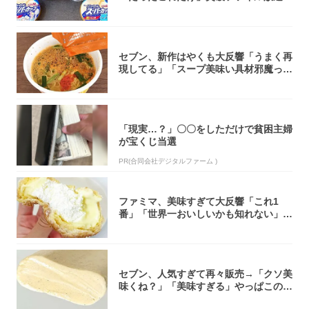
大注目！...
セブン、新作はやくも大反響「うまく再
現してる」「スープ美味い具材邪魔って
くらい美...
「現実…？」〇〇をしただけで貧困主婦
が宝くじ当選
PR(合同会社デジタルファーム )
ファミマ、美味すぎて大反響「これ1
番」「世界一おいしいかも知れない」
「飲めそう」
セブン、人気すぎて再々販売→「クソ美
味くね？」「美味すぎる」やっぱこのク
オリティ...