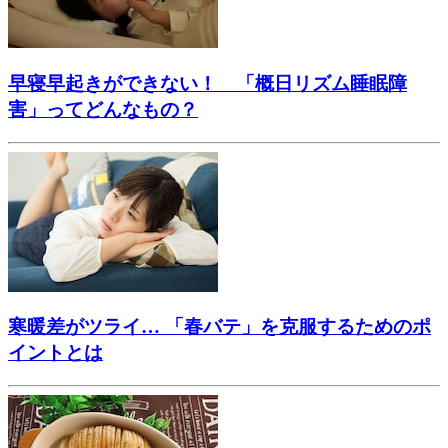
早寝早起きができない！ 「概日リズム睡眠障
害」ってどんなもの？
寒暖差がツライ… 「春バテ」を克服するためのポ
イントとは