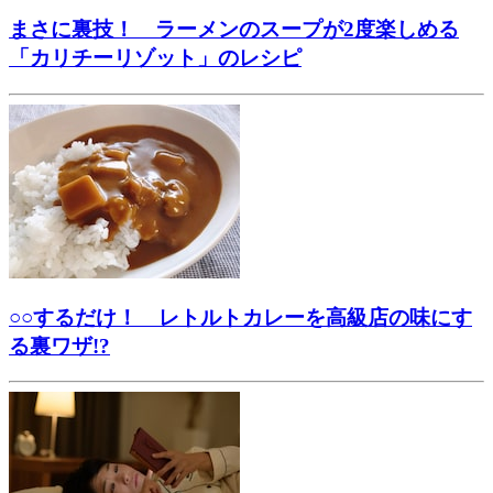
まさに裏技！ ラーメンのスープが2度楽しめる
「カリチーリゾット」のレシピ
○○するだけ！ レトルトカレーを高級店の味にす
る裏ワザ!?