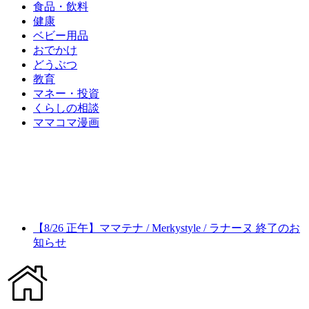
食品・飲料
健康
ベビー用品
おでかけ
どうぶつ
教育
マネー・投資
くらしの相談
ママコマ漫画
【8/26 正午】ママテナ / Merkystyle / ラナーヌ 終了のお
知らせ