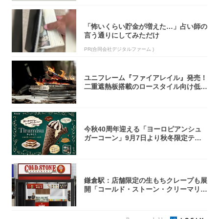
「怖いくらい貯金が増えた…」占い師の
言う通りにしてみただけ
PR(合同会社デジタルファーム )
ユニフレーム『ファイアレイル』発売！
二重遮熱板搭載のロースタイル向け低型
焚き火台
今秋40周年迎える「ヨーロピアンシュ
ガーコーン」9月7日より秋冬限定ティ
ラミス味...
鎌倉駅：店舗限定の生もちクレープも展
開「コールド・ストーン・クリーマリ
ー」新店舗...