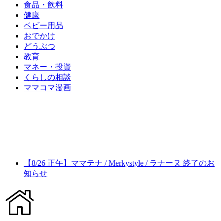
食品・飲料
健康
ベビー用品
おでかけ
どうぶつ
教育
マネー・投資
くらしの相談
ママコマ漫画
【8/26 正午】ママテナ / Merkystyle / ラナーヌ 終了のお
知らせ