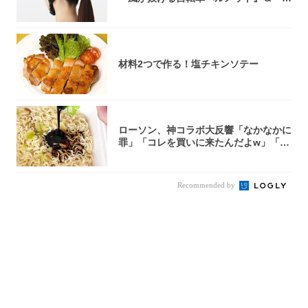
0型自転車...
材料2つで作る！塩チキンソテー
ローソン、神コラボ大反響「なかなかに
罪」「コレを買いに来たんだよw」「３
件まわっ...
Recommended by