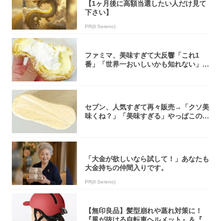
【1ヶ月後に高額当選したい人だけ見て
下さい】
PR(Il Sereno)
ファミマ、美味すぎて大反響「これ1
番」「世界一おいしいかも知れない」
「飲めそう」
セブン、人気すぎて再々販売→「クソ美
味くね？」「美味すぎる」やっぱこのク
オリティ...
「大金が欲しいなら試して！」あなたも
大金持ちの仲間入りです。
PR(Il Sereno)
【無印良品】髪型崩れや蒸れ対策に！
『風が抜ける自転車ヘルメット』＆『2