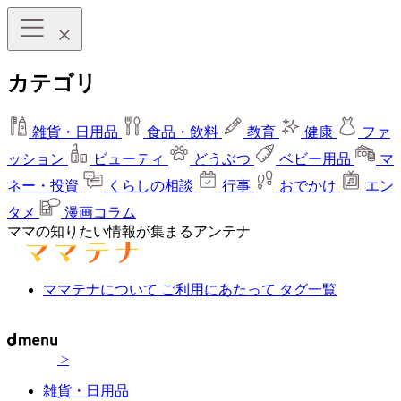
カテゴリ
雑貨・日用品
食品・飲料
教育
健康
ファ
ッション
ビューティ
どうぶつ
ベビー用品
マ
ネー・投資
くらしの相談
行事
おでかけ
エン
タメ
漫画コラム
ママの知りたい情報が集まるアンテナ
ママテナについて
ご利用にあたって
タグ一覧
>
雑貨・日用品