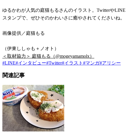
ゆるかわが人気の庭猫もるさんのイラスト。TwitterやLINE
スタンプで、ぜひそのかわいさに癒やされてくださいね。
画像提供／庭猫もる
（伊東ししゃも＋ノオト）
＜取材協力＞ 庭猫もる（@mogeyamamolx）
#
LINE
#
インタビュー
#
Twitter
#
イラスト
#
マンガ
#
アリシー
関連記事