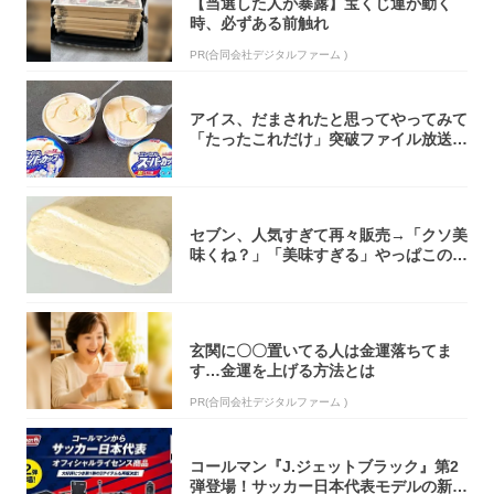
【当選した人が暴露】宝くじ運が動く
時、必ずある前触れ
PR(合同会社デジタルファーム )
アイス、だまされたと思ってやってみて
「たったこれだけ」突破ファイル放送で
大注目！...
セブン、人気すぎて再々販売→「クソ美
味くね？」「美味すぎる」やっぱこのク
オリティ...
玄関に〇〇置いてる人は金運落ちてま
す…金運を上げる方法とは
PR(合同会社デジタルファーム )
コールマン『J.ジェットブラック』第2
弾登場！サッカー日本代表モデルの新作