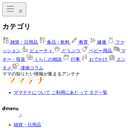
カテゴリ
雑貨・日用品
食品・飲料
教育
健康
ファ
ッション
ビューティ
どうぶつ
ベビー用品
マ
ネー・投資
くらしの相談
行事
おでかけ
エン
タメ
漫画コラム
ママの知りたい情報が集まるアンテナ
ママテナについて
ご利用にあたって
タグ一覧
>
雑貨・日用品