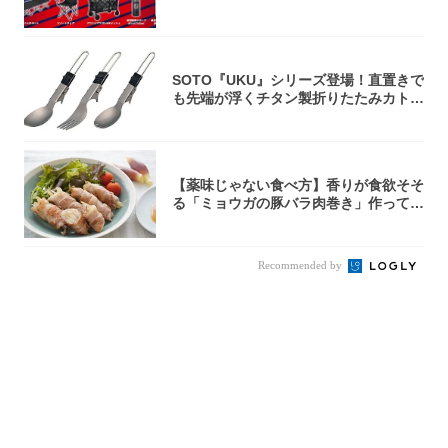
5アイ...
SOTO『UKU』シリーズ登場！直置きで
も先端が浮くチタン製折りたたみカトラ
リー
【薬味じゃない食べ方】香りが食欲そそ
る「ミョウガの豚バラ肉巻き」作ってみ
た！辛み...
Recommended by