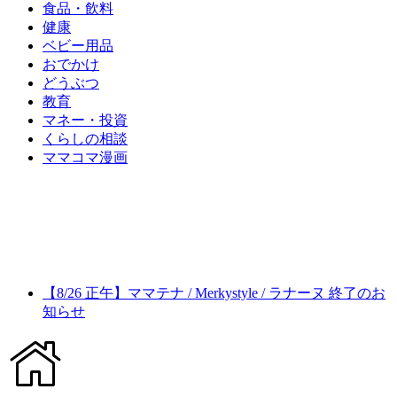
食品・飲料
健康
ベビー用品
おでかけ
どうぶつ
教育
マネー・投資
くらしの相談
ママコマ漫画
【8/26 正午】ママテナ / Merkystyle / ラナーヌ 終了のお
知らせ