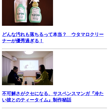
どんな汚れも落ちるって本当？ ウタマロクリー
ナーが優秀過ぎる！
不可解さがクセになる、サスペンスマンガ『冷た
い彼とのティータイム』制作秘話