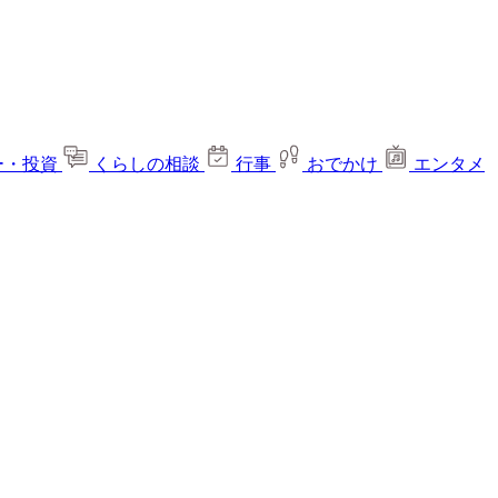
ー・投資
くらしの相談
行事
おでかけ
エンタメ