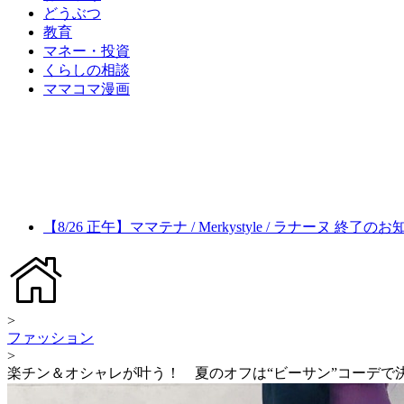
どうぶつ
教育
マネー・投資
くらしの相談
ママコマ漫画
【8/26 正午】ママテナ / Merkystyle / ラナーヌ 終了の
>
ファッション
>
楽チン＆オシャレが叶う！ 夏のオフは“ビーサン”コーデで