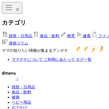
カテゴリ
雑貨・日用品
食品・飲料
教育
健康
ファ
漫画コラム
ママの知りたい情報が集まるアンテナ
ママテナについて
ご利用にあたって
タグ一覧
>
雑貨・日用品
食品・飲料
健康
ベビー用品
おでかけ