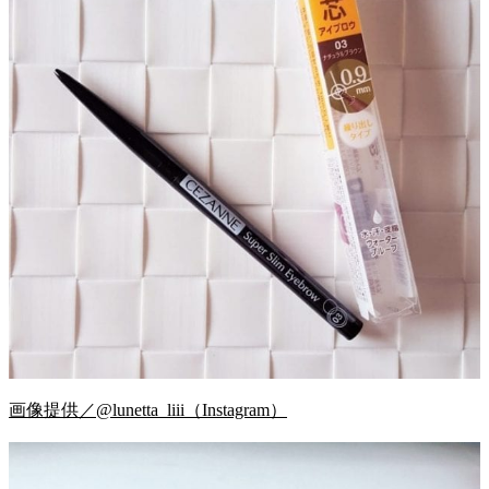
画像提供／@lunetta_liii（Instagram）