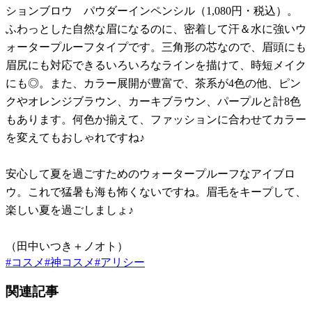
ションブロウ パウダーインペンシル（1,080円・税込）。
ふわっとした自然な眉になるのに、密着して汗＆水に強いウ
ォータープルーフタイプです。三角形の芯なので、眉頭にも
眉尻にも対応できるいろいろなラインを描けて、時短メイク
にも◎。また、カラー展開が豊富で、茶系が4色の他、ピン
クやオレンジブラウン、カーキブラウン、パープルと計8色
もあります。何色か揃えて、ファッションに合わせてカラー
を変えてもおしゃれですね♪
安心して夏を過ごすためのウォータープルーフなアイブロ
ウ。これで猛暑も海も怖くないですね。眉毛をキープして、
楽しい夏を過ごしましょ♪
（田中いつき＋ノオト）
#
コスメ
#
神コスメ
#
アリシー
関連記事