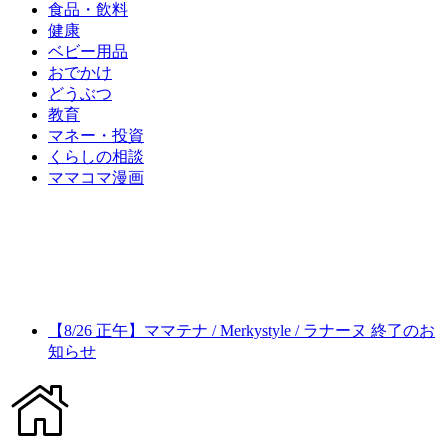
食品・飲料
健康
ベビー用品
おでかけ
どうぶつ
教育
マネー・投資
くらしの相談
ママコマ漫画
【8/26 正午】ママテナ / Merkystyle / ラナーヌ 終了のお
知らせ