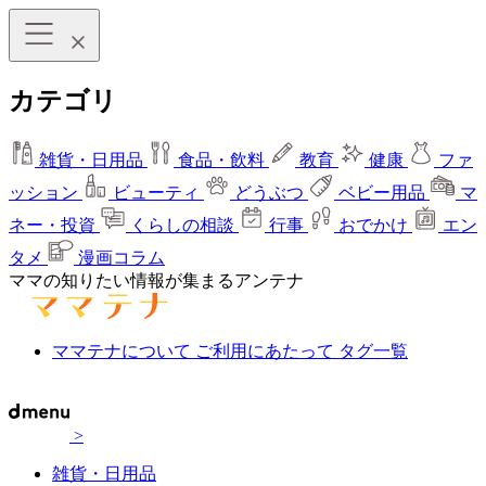
カテゴリ
雑貨・日用品
食品・飲料
教育
健康
ファ
ッション
ビューティ
どうぶつ
ベビー用品
マ
ネー・投資
くらしの相談
行事
おでかけ
エン
タメ
漫画コラム
ママの知りたい情報が集まるアンテナ
ママテナについて
ご利用にあたって
タグ一覧
>
雑貨・日用品