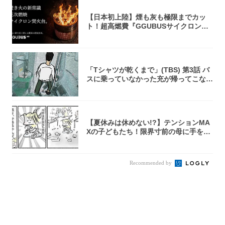
【日本初上陸】煙も灰も極限までカッ
ト！超高燃費『GGUBUSサイクロン焚
火台』が...
「Tシャツが乾くまで」(TBS) 第3話 バ
スに乗っていなかった充が帰ってこな
い...
【夏休みは休めない!?】テンションMA
Xの子どもたち！限界寸前の母に手を差
し伸べ...
Recommended by