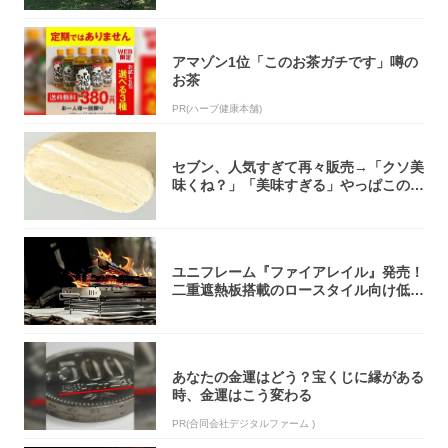
アマゾン1位「このお茶ガチです」噂の
お茶
PR(ハーブ健康本舗)
セブン、人気すぎて再々販売→「クソ美
味くね？」「美味すぎる」やっぱこのク
オリティ...
ユニフレーム『ファイアレイル』発売！
二重遮熱板搭載のロースタイル向け低型
焚き火台
あなたの金運はどう？宝くじに縁がある
時、金運はこう変わる
PR(合同会社デジタルファーム )