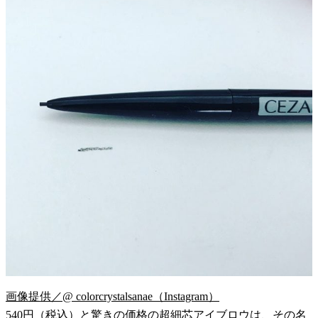
画像提供／@ colorcrystalsanae（Instagram）
540円（税込）と驚きの価格の超細芯アイブロウは、その名