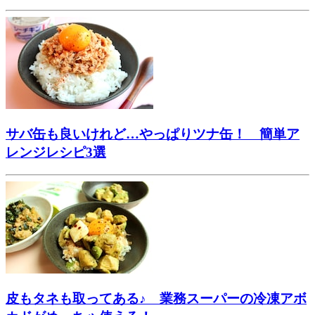
サバ缶も良いけれど…やっぱりツナ缶！ 簡単ア
レンジレシピ3選
皮もタネも取ってある♪ 業務スーパーの冷凍アボ