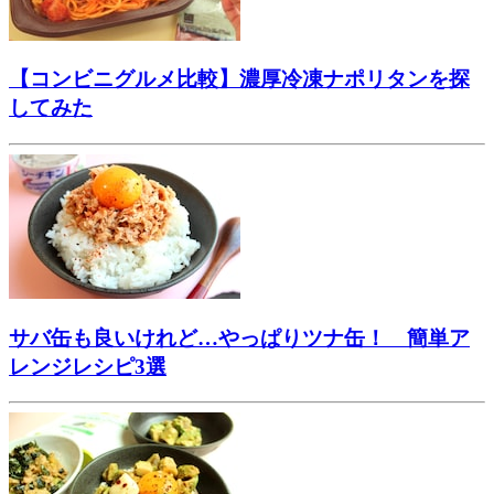
【コンビニグルメ比較】濃厚冷凍ナポリタンを探
してみた
サバ缶も良いけれど…やっぱりツナ缶！ 簡単ア
レンジレシピ3選