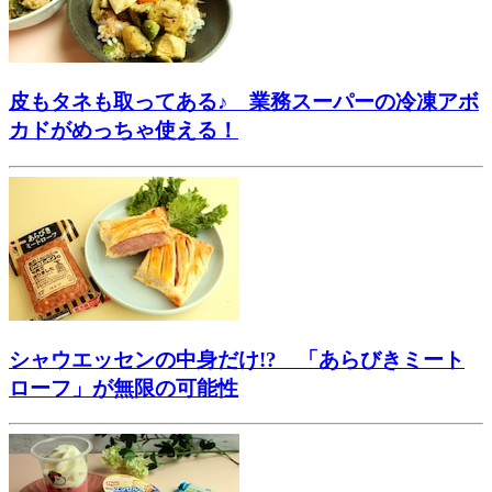
皮もタネも取ってある♪ 業務スーパーの冷凍アボ
カドがめっちゃ使える！
シャウエッセンの中身だけ!? 「あらびきミート
ローフ」が無限の可能性