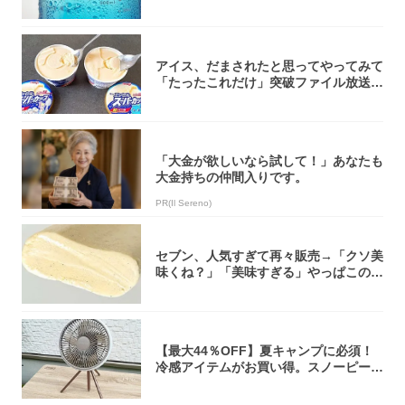
介！
アイス、だまされたと思ってやってみて
「たったこれだけ」突破ファイル放送で
大注目！...
「大金が欲しいなら試して！」あなたも
大金持ちの仲間入りです。
PR(Il Sereno)
セブン、人気すぎて再々販売→「クソ美
味くね？」「美味すぎる」やっぱこのク
オリティ...
【最大44％OFF】夏キャンプに必須！
冷感アイテムがお買い得。スノーピー
ク・ロゴ...