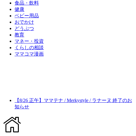
食品・飲料
健康
ベビー用品
おでかけ
どうぶつ
教育
マネー・投資
くらしの相談
ママコマ漫画
【8/26 正午】ママテナ / Merkystyle / ラナーヌ 終了のお
知らせ