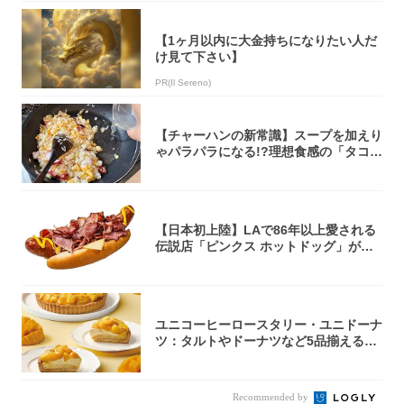
【1ヶ月以内に大金持ちになりたい人だ
け見て下さい】
PR(Il Sereno)
【チャーハンの新常識】スープを加えり
ゃパラパラになる!?理想食感の「タコチ
ャーハ...
【日本初上陸】LAで86年以上愛される
伝説店「ピンクス ホットドッグ」が年
内に東...
ユニコーヒーロースタリー・ユニドーナ
ツ：タルトやドーナツなど5品揃える
「マンゴー...
Recommended by