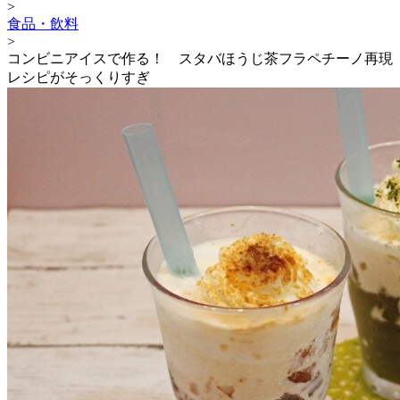
>
食品・飲料
>
コンビニアイスで作る！ スタバほうじ茶フラペチーノ再現
レシピがそっくりすぎ