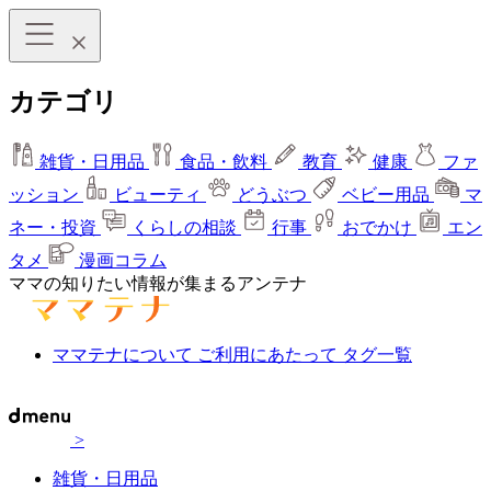
カテゴリ
雑貨・日用品
食品・飲料
教育
健康
ファ
ッション
ビューティ
どうぶつ
ベビー用品
マ
ネー・投資
くらしの相談
行事
おでかけ
エン
タメ
漫画コラム
ママの知りたい情報が集まるアンテナ
ママテナについて
ご利用にあたって
タグ一覧
>
雑貨・日用品