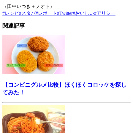
（田中いつき＋ノオト）
#
レシピ
#
スタバ
#
レポート
#
Twitter
#
おいしい
#
アリシー
関連記事
【コンビニグルメ比較】ほくほくコロッケを探し
てみた！