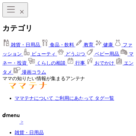
カテゴリ
雑貨・日用品
食品・飲料
教育
健康
ファ
ッション
ビューティ
どうぶつ
ベビー用品
マ
ネー・投資
くらしの相談
行事
おでかけ
エン
タメ
漫画コラム
ママの知りたい情報が集まるアンテナ
ママテナについて
ご利用にあたって
タグ一覧
>
雑貨・日用品