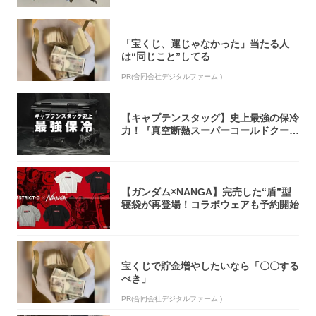
「宝くじ、運じゃなかった」当たる人
は“同じこと”してる
PR(合同会社デジタルファーム )
【キャプテンスタッグ】史上最強の保冷
力！『真空断熱スーパーコールドクーラ
ーボック...
【ガンダム×NANGA】完売した“盾”型
寝袋が再登場！コラボウェアも予約開始
宝くじで貯金増やしたいなら「〇〇する
べき」
PR(合同会社デジタルファーム )