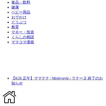
食品・飲料
健康
ベビー用品
おでかけ
どうぶつ
教育
マネー・投資
くらしの相談
ママコマ漫画
【8/26 正午】ママテナ / Merkystyle / ラナーヌ 終了のお
知らせ