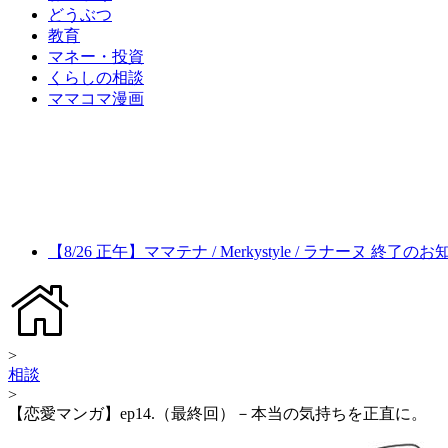
どうぶつ
教育
マネー・投資
くらしの相談
ママコマ漫画
【8/26 正午】ママテナ / Merkystyle / ラナーヌ 終了の
>
相談
>
【恋愛マンガ】ep14.（最終回）－本当の気持ちを正直に。