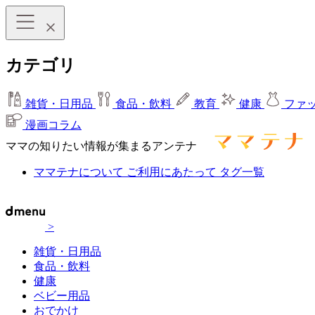
カテゴリ
雑貨・日用品
食品・飲料
教育
健康
ファ
漫画コラム
ママの知りたい情報が集まるアンテナ
ママテナについて
ご利用にあたって
タグ一覧
>
雑貨・日用品
食品・飲料
健康
ベビー用品
おでかけ