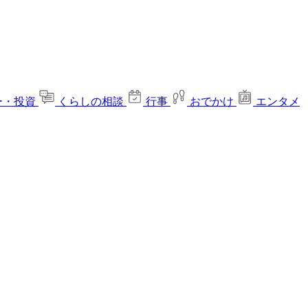
ー・投資
くらしの相談
行事
おでかけ
エンタメ