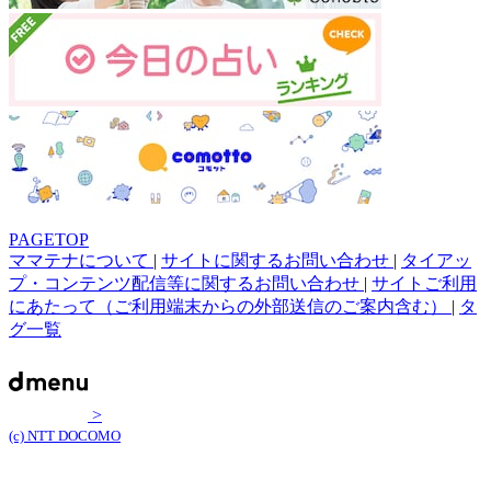
PAGETOP
ママテナについて
|
サイトに関するお問い合わせ
|
タイアッ
プ・コンテンツ配信等に関するお問い合わせ
|
サイトご利用
にあたって（ご利用端末からの外部送信のご案内含む）
|
タ
グ一覧
>
(c) NTT DOCOMO