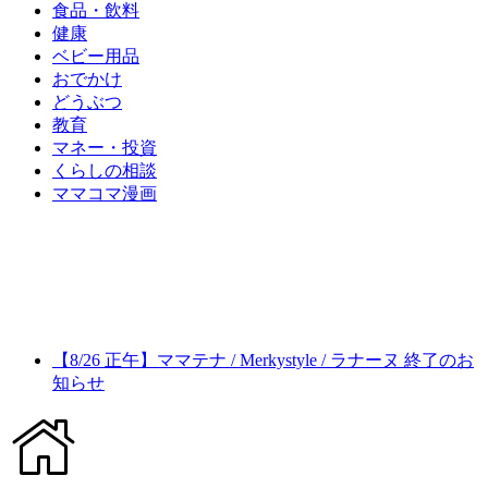
食品・飲料
健康
ベビー用品
おでかけ
どうぶつ
教育
マネー・投資
くらしの相談
ママコマ漫画
【8/26 正午】ママテナ / Merkystyle / ラナーヌ 終了のお
知らせ