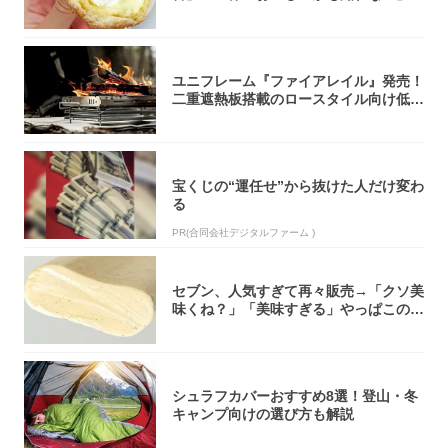
「飲めそう」
ユニフレーム『ファイアレイル』発売！
二重遮熱板搭載のロースタイル向け低型
焚き火台
宝くじの“運任せ”から抜けた人だけ変わ
る
PR(合同会社デジタルファーム )
セブン、人気すぎて再々販売→「クソ美
味くね？」「美味すぎる」やっぱこのク
オリティ...
シュラフカバーおすすめ8選！登山・冬
キャンプ向けの選び方も解説