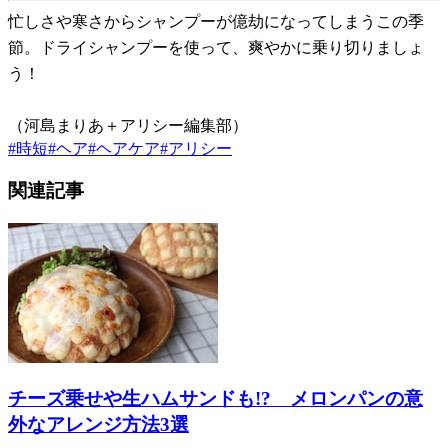
忙しさや寒さからシャンプーが億劫になってしまうこの季
節。ドライシャンプーを使って、爽やかに乗り切りましょ
う！
（河島まりあ＋アリシー編集部）
#
時短
#
ヘア
#
ヘアケア
#
アリシー
関連記事
チーズ乗せや生ハムサンドも!? メロンパンの意
外なアレンジ方法3選