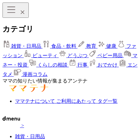
カテゴリ
雑貨・日用品
食品・飲料
教育
健康
ファ
ッション
ビューティ
どうぶつ
ベビー用品
マ
ネー・投資
くらしの相談
行事
おでかけ
エン
タメ
漫画コラム
ママの知りたい情報が集まるアンテナ
ママテナについて
ご利用にあたって
タグ一覧
>
雑貨・日用品