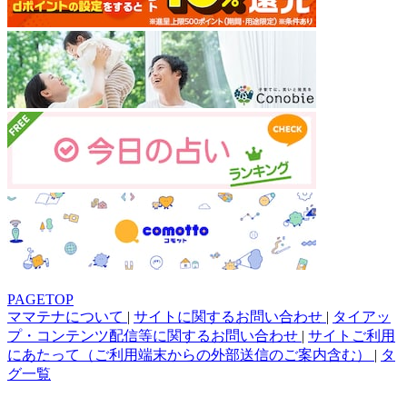
PAGETOP
ママテナについて
|
サイトに関するお問い合わせ
|
タイアッ
プ・コンテンツ配信等に関するお問い合わせ
|
サイトご利用
にあたって（ご利用端末からの外部送信のご案内含む）
|
タ
グ一覧