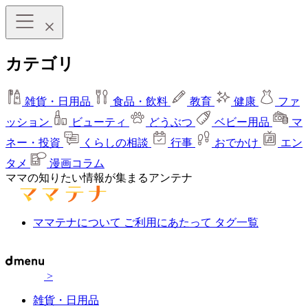
カテゴリ
雑貨・日用品
食品・飲料
教育
健康
ファ
ッション
ビューティ
どうぶつ
ベビー用品
マ
ネー・投資
くらしの相談
行事
おでかけ
エン
タメ
漫画コラム
ママの知りたい情報が集まるアンテナ
ママテナについて
ご利用にあたって
タグ一覧
>
雑貨・日用品