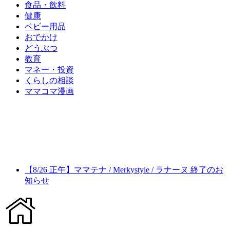
食品・飲料
健康
ベビー用品
おでかけ
どうぶつ
教育
マネー・投資
くらしの相談
ママコマ漫画
【8/26 正午】ママテナ / Merkystyle / ラナーヌ 終了のお
知らせ