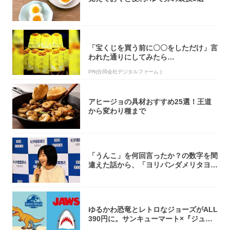
「宝くじを買う前に〇〇をしただけ」言
われた通りにしてみたら…
PR(合同会社デジタルファーム )
アヒージョの具材おすすめ25選！王道
から変わり種まで
「うんこ」を何回言ったか？の数字を間
違えた話から、「ヨリパンダメリタヨコ
エビ」の...
ゆるかわ恐竜とレトロなジョーズがALL
390円に。サンキューマート×『ジュラ
シッ...