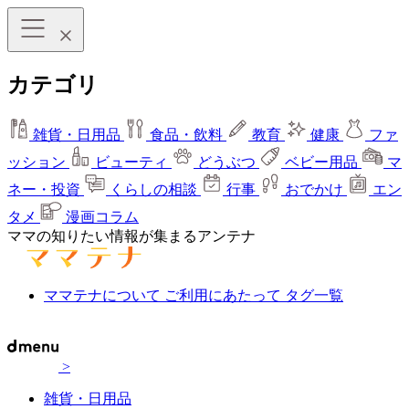
カテゴリ
雑貨・日用品
食品・飲料
教育
健康
ファ
ッション
ビューティ
どうぶつ
ベビー用品
マ
ネー・投資
くらしの相談
行事
おでかけ
エン
タメ
漫画コラム
ママの知りたい情報が集まるアンテナ
ママテナについて
ご利用にあたって
タグ一覧
>
雑貨・日用品