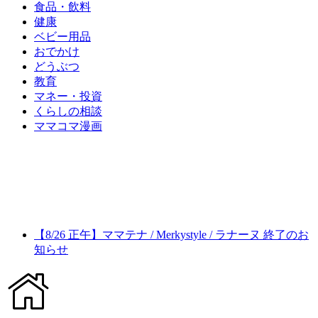
食品・飲料
健康
ベビー用品
おでかけ
どうぶつ
教育
マネー・投資
くらしの相談
ママコマ漫画
【8/26 正午】ママテナ / Merkystyle / ラナーヌ 終了のお
知らせ