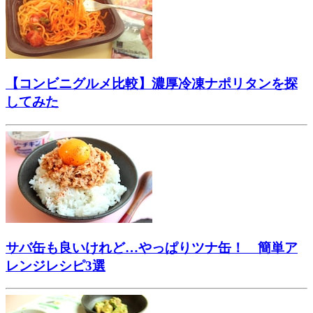
【コンビニグルメ比較】濃厚冷凍ナポリタンを探
してみた
サバ缶も良いけれど…やっぱりツナ缶！ 簡単ア
レンジレシピ3選