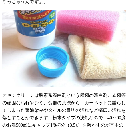
なっちゃうんですよ。
オキシクリーンは酸素系漂白剤という種類の漂白剤。衣類等
の頑固な汚れやシミ、食器の茶渋から、カーペットに垂らし
てしまった醤油染みやタイルの目地の汚れなど幅広い汚れを
落とすことができます。粉末タイプの洗剤なので、40～60度
のお湯500mlにキャップ1/8杯分（3.5g）を溶かすのが基本の