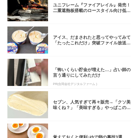
ユニフレーム『ファイアレイル』発売！
二重遮熱板搭載のロースタイル向け低型
焚き火台
アイス、だまされたと思ってやってみて
「たったこれだけ」突破ファイル放送で
大注目！...
「怖いくらい貯金が増えた…」占い師の
言う通りにしてみただけ
PR(合同会社デジタルファーム )
セブン、人気すぎて再々販売→「クソ美
味くね？」「美味すぎる」やっぱこのク
オリティ...
覚えておくと便利♪ゆで卵の裏技3選