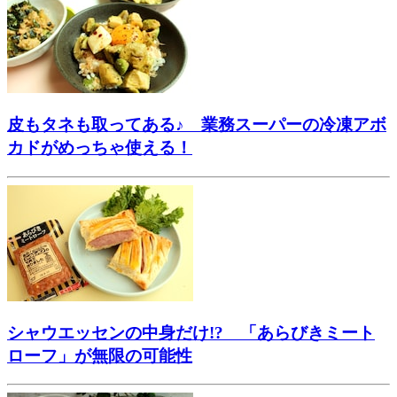
皮もタネも取ってある♪ 業務スーパーの冷凍アボ
カドがめっちゃ使える！
シャウエッセンの中身だけ!? 「あらびきミート
ローフ」が無限の可能性