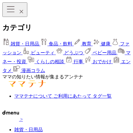
カテゴリ
雑貨・日用品
食品・飲料
教育
健康
ファ
ッション
ビューティ
どうぶつ
ベビー用品
マ
ネー・投資
くらしの相談
行事
おでかけ
エン
タメ
漫画コラム
ママの知りたい情報が集まるアンテナ
ママテナについて
ご利用にあたって
タグ一覧
>
雑貨・日用品