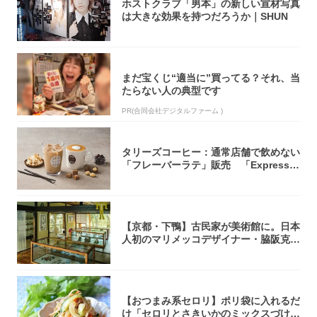
ホストクラブ「男本」の新しい宣材写真
は大きな効果を持つだろうか｜SHUN
まだ宝くじ“適当に”買ってる？それ、当
たらない人の典型です
PR(合同会社デジタルファーム )
タリーズコーヒー：通常店舗で飲めない
「フレーバーラテ」販売 「Express目
白...
【京都・下鴨】古民家が美術館に。日本
人初のマリメッコデザイナー・脇阪克二
の約60...
【おつまみ系セロリ】ポリ袋に入れるだ
け「セロリとさきいかのミックスづけ」