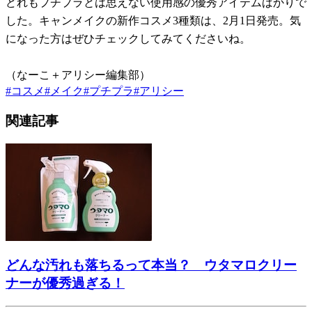
どれもプチプラとは思えない使用感の優秀アイテムばかりで
した。キャンメイクの新作コスメ3種類は、2月1日発売。気
になった方はぜひチェックしてみてくださいね。
（なーこ＋アリシー編集部）
#
コスメ
#
メイク
#
プチプラ
#
アリシー
関連記事
どんな汚れも落ちるって本当？ ウタマロクリー
ナーが優秀過ぎる！