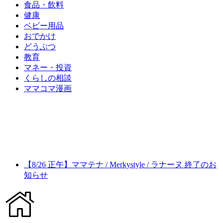
食品・飲料
健康
ベビー用品
おでかけ
どうぶつ
教育
マネー・投資
くらしの相談
ママコマ漫画
【8/26 正午】ママテナ / Merkystyle / ラナーヌ 終了のお
知らせ