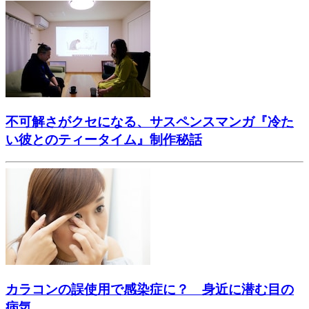
不可解さがクセになる、サスペンスマンガ『冷た
い彼とのティータイム』制作秘話
カラコンの誤使用で感染症に？ 身近に潜む目の
病気