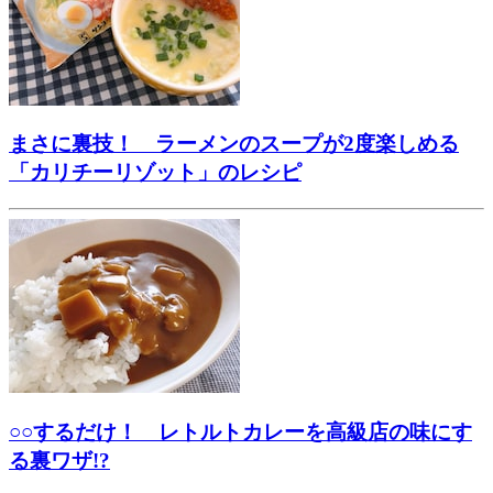
まさに裏技！ ラーメンのスープが2度楽しめる
「カリチーリゾット」のレシピ
○○するだけ！ レトルトカレーを高級店の味にす
る裏ワザ!?