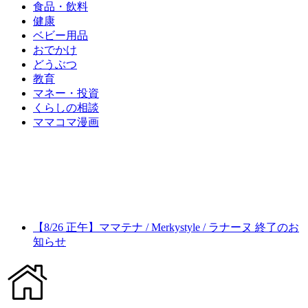
食品・飲料
健康
ベビー用品
おでかけ
どうぶつ
教育
マネー・投資
くらしの相談
ママコマ漫画
【8/26 正午】ママテナ / Merkystyle / ラナーヌ 終了のお
知らせ