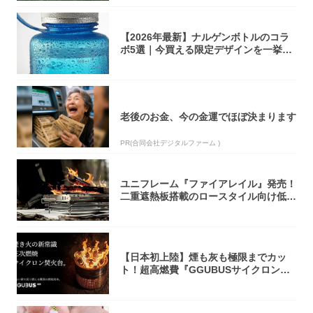
【2026年最新】ナルゲンボトルのコラ
ボ5選｜今買える限定デザインを一挙紹
介！
老後のお金、今の金運でほぼ決まります
PR(合同会社デジタルファーム )
ユニフレーム『ファイアレイル』発売！
二重遮熱板搭載のロースタイル向け低型
焚き火台
【日本初上陸】煙も灰も極限までカッ
ト！超高燃費『GGUBUSサイクロン焚
火台』が...