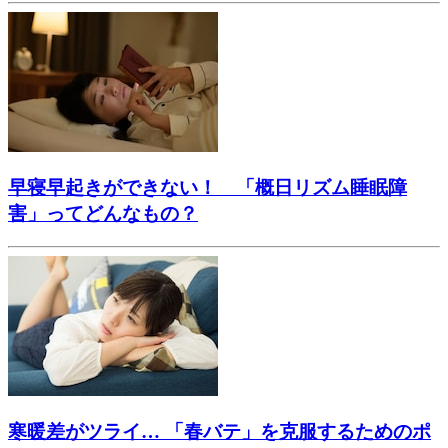
早寝早起きができない！ 「概日リズム睡眠障
害」ってどんなもの？
寒暖差がツライ… 「春バテ」を克服するためのポ