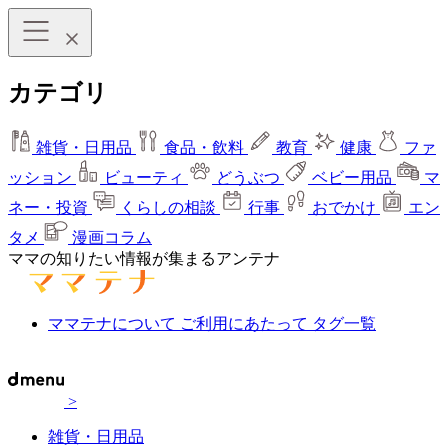
カテゴリ
雑貨・日用品
食品・飲料
教育
健康
ファ
ッション
ビューティ
どうぶつ
ベビー用品
マ
ネー・投資
くらしの相談
行事
おでかけ
エン
タメ
漫画コラム
ママの知りたい情報が集まるアンテナ
ママテナについて
ご利用にあたって
タグ一覧
>
雑貨・日用品