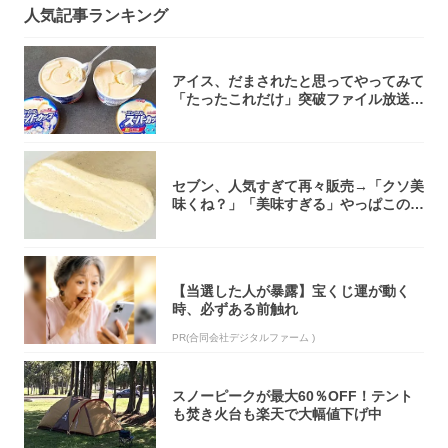
人気記事ランキング
アイス、だまされたと思ってやってみて
「たったこれだけ」突破ファイル放送で
大注目！...
セブン、人気すぎて再々販売→「クソ美
味くね？」「美味すぎる」やっぱこのク
オリティ...
【当選した人が暴露】宝くじ運が動く
時、必ずある前触れ
PR(合同会社デジタルファーム )
スノーピークが最大60％OFF！テント
も焚き火台も楽天で大幅値下げ中