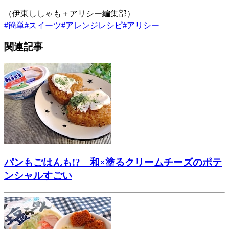
（伊東ししゃも＋アリシー編集部）
#
簡単
#
スイーツ
#
アレンジレシピ
#
アリシー
関連記事
パンもごはんも!? 和×塗るクリームチーズのポテ
ンシャルすごい