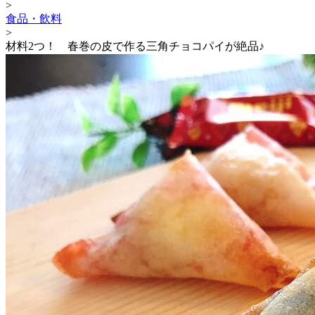
>
食品・飲料
>
材料2つ！ 春巻の皮で作る三角チョコパイが絶品♪