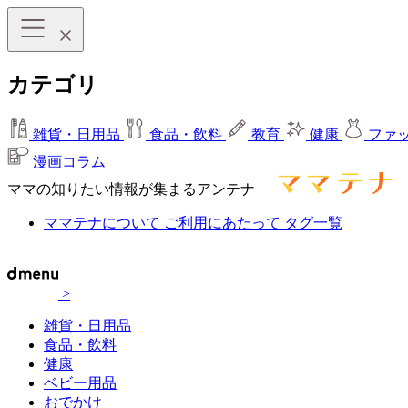
カテゴリ
雑貨・日用品
食品・飲料
教育
健康
ファ
漫画コラム
ママの知りたい情報が集まるアンテナ
ママテナについて
ご利用にあたって
タグ一覧
>
雑貨・日用品
食品・飲料
健康
ベビー用品
おでかけ