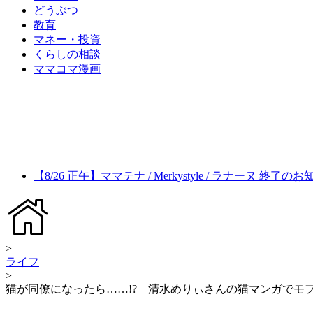
どうぶつ
教育
マネー・投資
くらしの相談
ママコマ漫画
【8/26 正午】ママテナ / Merkystyle / ラナーヌ 終了の
>
ライフ
>
猫が同僚になったら……!? 清水めりぃさんの猫マンガでモ