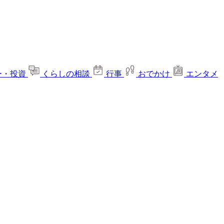
ー・投資
くらしの相談
行事
おでかけ
エンタメ