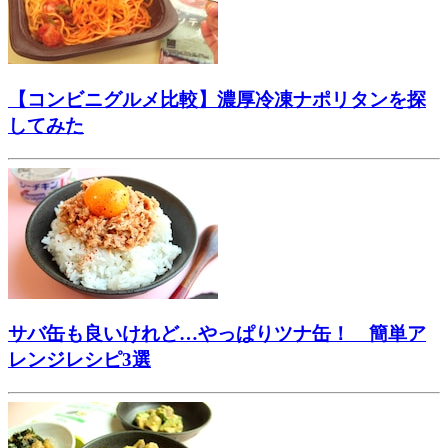
【コンビニグルメ比較】濃厚冷凍ナポリタンを探
してみた
サバ缶も良いけれど…やっぱりツナ缶！ 簡単ア
レンジレシピ3選