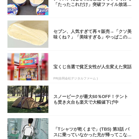
「たったこれだけ」突破ファイル放送で
大注目！...
セブン、人気すぎて再々販売→「クソ美
味くね？」「美味すぎる」やっぱこのク
オリティ...
宝くじ当選で貧乏女性が人生変えた実話
PR(合同会社デジタルファーム )
スノーピークが最大60％OFF！テント
も焚き火台も楽天で大幅値下げ中
「Tシャツが乾くまで」(TBS) 第3話 バ
スに乗っていなかった充が帰ってこな