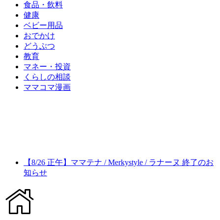
食品・飲料
健康
ベビー用品
おでかけ
どうぶつ
教育
マネー・投資
くらしの相談
ママコマ漫画
【8/26 正午】ママテナ / Merkystyle / ラナーヌ 終了のお
知らせ