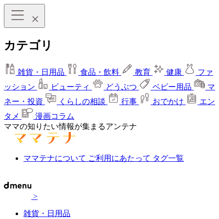
カテゴリ
雑貨・日用品
食品・飲料
教育
健康
ファ
ッション
ビューティ
どうぶつ
ベビー用品
マ
ネー・投資
くらしの相談
行事
おでかけ
エン
タメ
漫画コラム
ママの知りたい情報が集まるアンテナ
ママテナについて
ご利用にあたって
タグ一覧
>
雑貨・日用品