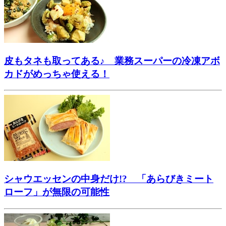
皮もタネも取ってある♪ 業務スーパーの冷凍アボ
カドがめっちゃ使える！
シャウエッセンの中身だけ!? 「あらびきミート
ローフ」が無限の可能性