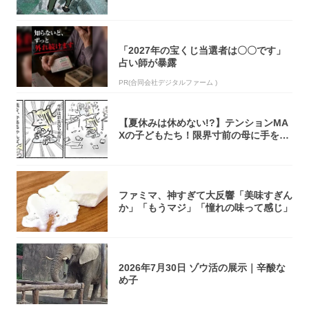
い...
「2027年の宝くじ当選者は〇〇です」
占い師が暴露
PR(合同会社デジタルファーム )
【夏休みは休めない!?】テンションMA
Xの子どもたち！限界寸前の母に手を差
し伸べ...
ファミマ、神すぎて大反響「美味すぎん
か」「もうマジ」「憧れの味って感じ」
2026年7月30日 ゾウ活の展示｜辛酸な
め子