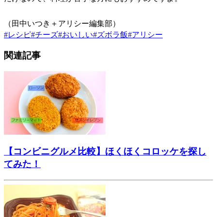
（田中いつき＋アリシー編集部）
#
レシピ
#
チーズ
#
おいしい
#
ズボラ飯
#
アリシー
関連記事
【コンビニグルメ比較】ほくほくコロッケを探し
てみた！