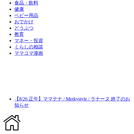
食品・飲料
健康
ベビー用品
おでかけ
どうぶつ
教育
マネー・投資
くらしの相談
ママコマ漫画
【8/26 正午】ママテナ / Merkystyle / ラナーヌ 終了のお
知らせ