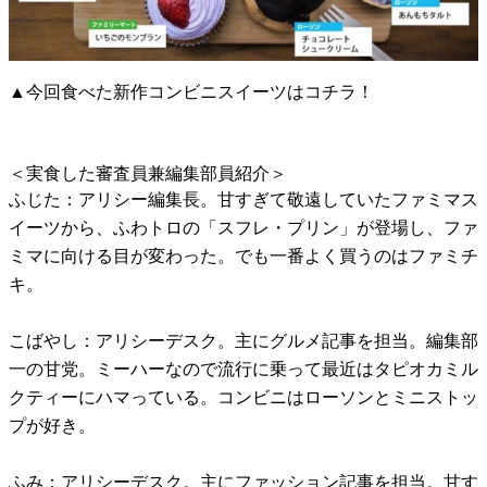
▲今回食べた新作コンビニスイーツはコチラ！
＜実食した審査員兼編集部員紹介＞
ふじた：アリシー編集長。甘すぎて敬遠していたファミマス
イーツから、ふわトロの「スフレ・プリン」が登場し、ファ
ミマに向ける目が変わった。でも一番よく買うのはファミチ
キ。
こばやし：アリシーデスク。主にグルメ記事を担当。編集部
一の甘党。ミーハーなので流行に乗って最近はタピオカミル
クティーにハマっている。コンビニはローソンとミニストッ
プが好き。
ふみ：アリシーデスク。主にファッション記事を担当。甘す