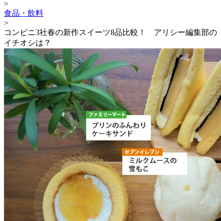
>
食品・飲料
>
コンビニ3社春の新作スイーツ8品比較！ アリシー編集部の
イチオシは？