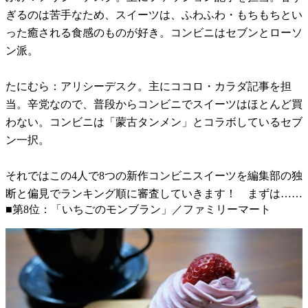
ぎるのは苦手なため、スイーツは、ふわふわ・もちもちとい
った癒される食感のものが好き。コンビニはセブンとローソ
ン派。
たにむら：アリシーデスク。主にココロ・カラダ記事を担
当。辛党なので、普段からコンビニでスイーツはほとんど買
わない。コンビニは「蒙古タンメン」とコラボしているセブ
ン一択。
それではこの4人で8つの新作コンビニスイーツを編集部の独
断と偏見でランキング順に審査していきます！ まずは……
■第8位：「いちごのモンブラン」／ファミリーマート