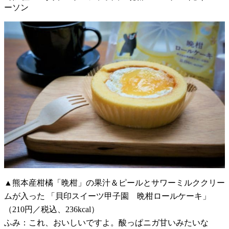
ーソン
▲熊本産柑橘「晩柑」の果汁＆ピールとサワーミルククリー
ムが入った 「貝印スイーツ甲子園 晩柑ロールケーキ」
（210円／税込、236kcal）
ふみ：これ、おいしいですよ。酸っぱニガ甘いみたいな