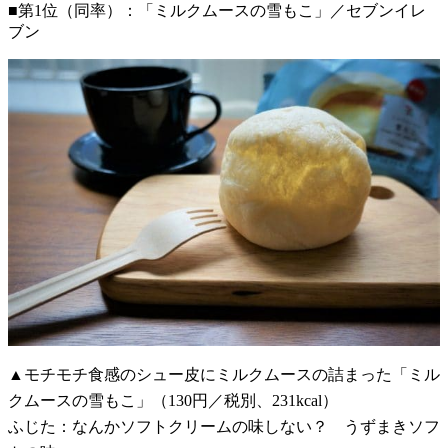
■第1位（同率）：「ミルクムースの雪もこ」／セブンイレ
ブン
▲モチモチ食感のシュー皮にミルクムースの詰まった「ミル
クムースの雪もこ」（130円／税別、231kcal）
ふじた：なんかソフトクリームの味しない？ うずまきソフ