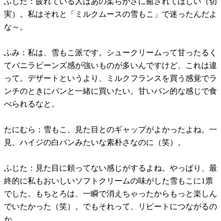
ふじた：疲れている人はあの柔らかさに癒されてほしい（切
実）。私はそれと「ミルクムースの雪もこ」で迷ったんだよ
な～。
ふみ：私は、雪もこ派です。シュークリームって甘ったるく
てバニラビーンズ感が強いものが多いんですけど、これは違
って。デザートというより、ミルクフランスを買う感覚でラ
ンチのときにパンと一緒に買いたい。甘いパン的な感じで食
べられるなと。
たにむら：雪もこ、見た目とのギャップがよかったよね。一
見、ハイジの白パンみたいな素朴さなのに（笑）。
ふじた：見た目に頼ってない感じがするよね。やっぱり、最
終的に私もおいしいソフトクリームの味がした雪もこに1票
でした。もちとろは、一瞬で消えちゃったからもっと楽しん
でいたかった（笑）。でもそれって、リピートにつながるの
か。