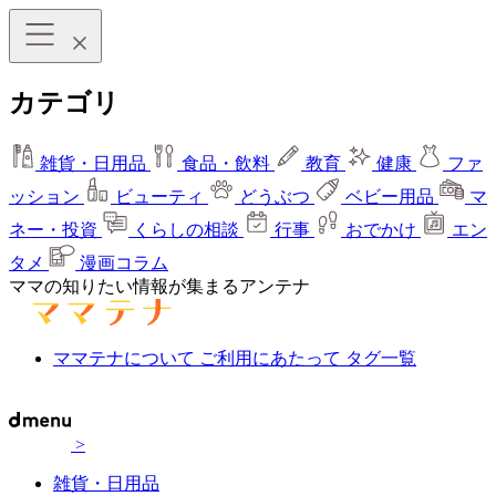
カテゴリ
雑貨・日用品
食品・飲料
教育
健康
ファ
ッション
ビューティ
どうぶつ
ベビー用品
マ
ネー・投資
くらしの相談
行事
おでかけ
エン
タメ
漫画コラム
ママの知りたい情報が集まるアンテナ
ママテナについて
ご利用にあたって
タグ一覧
>
雑貨・日用品