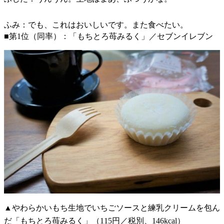
ふみ：でも、これはおいしいです。また食べたい。
■第1位（同率）：「もちとろ苺みるく」／セブンイレブン
▲やわらかいもち生地でいちごソースと練乳クリームを包ん
だ「もちとろ苺みるく」（115円／税別、146kcal）