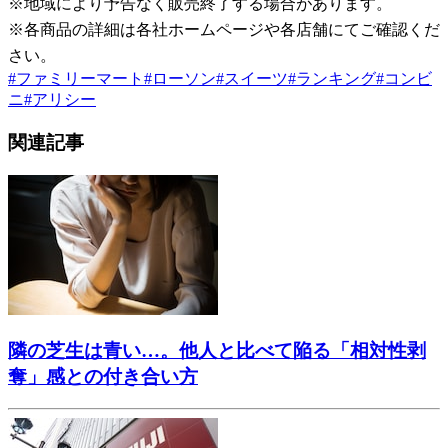
※地域により予告なく販売終了する場合があります。
※各商品の詳細は各社ホームページや各店舗にてご確認くだ
さい。
#
ファミリーマート
#
ローソン
#
スイーツ
#
ランキング
#
コンビ
ニ
#
アリシー
関連記事
隣の芝生は青い…。他人と比べて陥る「相対性剥
奪」感との付き合い方