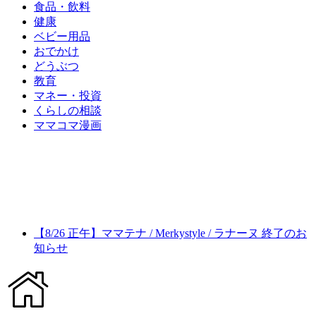
食品・飲料
健康
ベビー用品
おでかけ
どうぶつ
教育
マネー・投資
くらしの相談
ママコマ漫画
【8/26 正午】ママテナ / Merkystyle / ラナーヌ 終了のお
知らせ