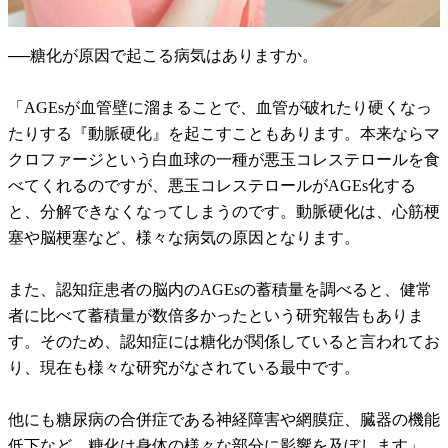
──糖化が原因で起こる病気はありますか。
「AGEsが血管壁に溜まることで、血管が破れたり硬くなっ
たりする『動脈硬化』を起こすこともあります。本来ならマ
クロファージという白血球の一種が悪玉コレステロールを食
べてくれるのですが、悪玉コレステロールがAGEs化する
と、分解できなくなってしまうのです。動脈硬化は、心筋梗
塞や脳梗塞など、様々な病気の原因となります。
また、認知症患者の脳内のAGEsの蓄積量を調べると、健常
者に比べて蓄積量が数倍多かったという研究報告もありま
す。そのため、認知症には糖化が関係していると言われてお
り、現在も様々な研究がなされている最中です。
他にも糖尿病の合併症である神経障害や網膜症、臓器の機能
低下など、糖化は身体の様々な部分に影響を及ぼします」