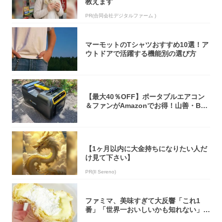
教えます
PR(合同会社デジタルファーム )
マーモットのTシャツおすすめ10選！ア
ウトドアで活躍する機能別の選び方
【最大40％OFF】ポータブルエアコン
＆ファンがAmazonでお得！山善・Bo
u...
【1ヶ月以内に大金持ちになりたい人だ
け見て下さい】
PR(Il Sereno)
ファミマ、美味すぎて大反響「これ1
番」「世界一おいしいかも知れない」
「飲めそう」