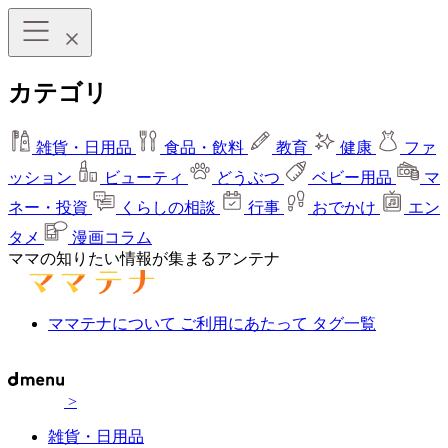
カテゴリ
雑貨・日用品
食品・飲料
教育
健康
ファ
ッション
ビューティ
どうぶつ
ベビー用品
マ
ネー・投資
くらしの相談
行事
おでかけ
エン
タメ
漫画コラム
ママの知りたい情報が集まるアンテナ
ママテナについて
ご利用にあたって
タグ一覧
>
雑貨・日用品