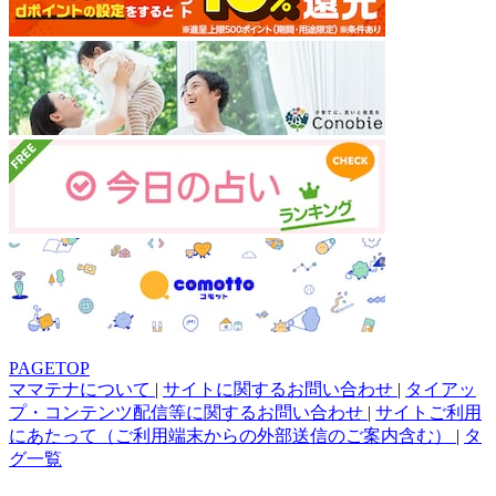
PAGETOP
ママテナについて
|
サイトに関するお問い合わせ
|
タイアッ
プ・コンテンツ配信等に関するお問い合わせ
|
サイトご利用
にあたって（ご利用端末からの外部送信のご案内含む）
|
タ
グ一覧