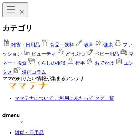
カテゴリ
雑貨・日用品
食品・飲料
教育
健康
ファ
ッション
ビューティ
どうぶつ
ベビー用品
マ
ネー・投資
くらしの相談
行事
おでかけ
エン
タメ
漫画コラム
ママの知りたい情報が集まるアンテナ
ママテナについて
ご利用にあたって
タグ一覧
>
雑貨・日用品