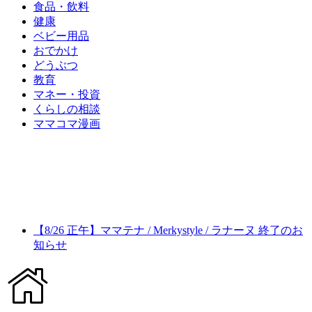
食品・飲料
健康
ベビー用品
おでかけ
どうぶつ
教育
マネー・投資
くらしの相談
ママコマ漫画
【8/26 正午】ママテナ / Merkystyle / ラナーヌ 終了のお
知らせ