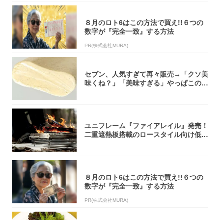
８月のロト6はこの方法で買え!!６つの
数字が『完全一致』する方法
PR(株式会社MURA)
セブン、人気すぎて再々販売→「クソ美
味くね？」「美味すぎる」やっぱこのク
オリティ...
ユニフレーム『ファイアレイル』発売！
二重遮熱板搭載のロースタイル向け低型
焚き火台
８月のロト6はこの方法で買え!!６つの
数字が『完全一致』する方法
PR(株式会社MURA)