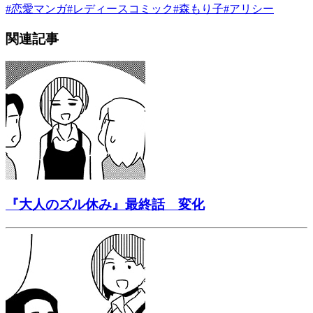
#
恋愛マンガ
#
レディースコミック
#
森もり子
#
アリシー
関連記事
『大人のズル休み』最終話 変化