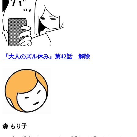
『大人のズル休み』第42話 解除
森 もり子