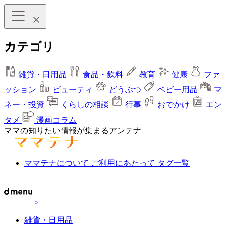
カテゴリ
雑貨・日用品
食品・飲料
教育
健康
ファ
ッション
ビューティ
どうぶつ
ベビー用品
マ
ネー・投資
くらしの相談
行事
おでかけ
エン
タメ
漫画コラム
ママの知りたい情報が集まるアンテナ
ママテナについて
ご利用にあたって
タグ一覧
>
雑貨・日用品