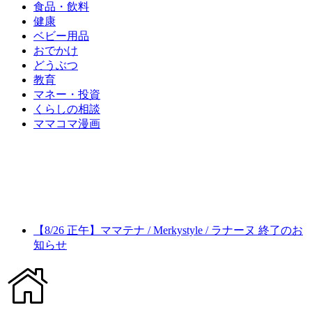
食品・飲料
健康
ベビー用品
おでかけ
どうぶつ
教育
マネー・投資
くらしの相談
ママコマ漫画
【8/26 正午】ママテナ / Merkystyle / ラナーヌ 終了のお
知らせ