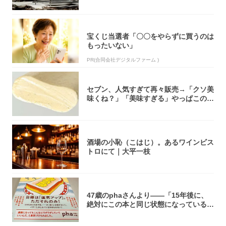
焚き火台
宝くじ当選者「〇〇をやらずに買うのは
もったいない」
PR(合同会社デジタルファーム )
セブン、人気すぎて再々販売→「クソ美
味くね？」「美味すぎる」やっぱこのク
オリティ...
酒場の小恥（こはじ）。あるワインビス
トロにて｜大平一枝
47歳のphaさんより――「15年後に、
絶対にこの本と同じ状態になっている自
信が...