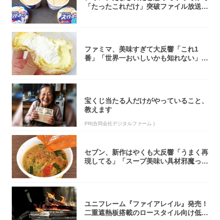
「たったこれだけ」突破ファイル放送で
大注目！...
ファミマ、美味すぎて大反響「これ1
番」「世界一おいしいかも知れない」
「飲めそう」
宝くじ当たる人だけがやっていること、
教えます
PR(合同会社デジタルファーム )
セブン、新作はやくも大反響「うまく再
現してる」「スープ美味い具材邪魔って
くらい美...
ユニフレーム『ファイアレイル』発売！
二重遮熱板搭載のロースタイル向け低型