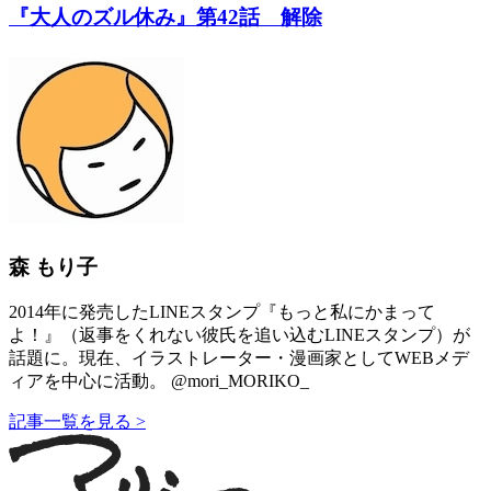
『大人のズル休み』第42話 解除
森 もり子
2014年に発売したLINEスタンプ『もっと私にかまって
よ！』（返事をくれない彼氏を追い込むLINEスタンプ）が
話題に。現在、イラストレーター・漫画家としてWEBメデ
ィアを中心に活動。 @mori_MORIKO_
記事一覧を見る >