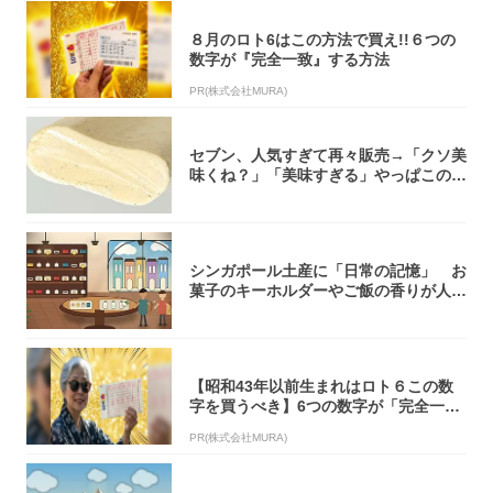
８月のロト6はこの方法で買え!!６つの
数字が『完全一致』する方法
PR(株式会社MURA)
セブン、人気すぎて再々販売→「クソ美
味くね？」「美味すぎる」やっぱこのク
オリティ...
シンガポール土産に「日常の記憶」 お
菓子のキーホルダーやご飯の香りが人気
【シンガ...
【昭和43年以前生まれはロト６この数
字を買うべき】6つの数字が「完全一
致」する方...
PR(株式会社MURA)