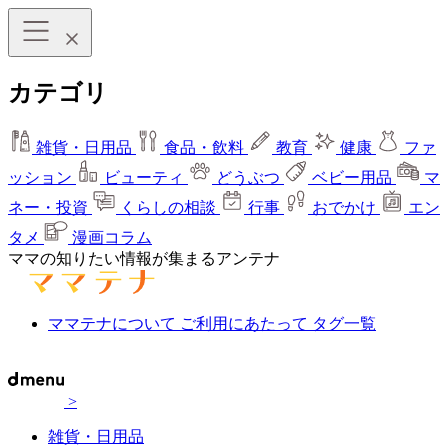
カテゴリ
雑貨・日用品
食品・飲料
教育
健康
ファ
ッション
ビューティ
どうぶつ
ベビー用品
マ
ネー・投資
くらしの相談
行事
おでかけ
エン
タメ
漫画コラム
ママの知りたい情報が集まるアンテナ
ママテナについて
ご利用にあたって
タグ一覧
>
雑貨・日用品