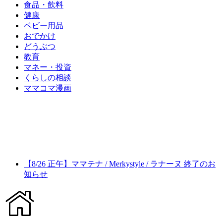
食品・飲料
健康
ベビー用品
おでかけ
どうぶつ
教育
マネー・投資
くらしの相談
ママコマ漫画
【8/26 正午】ママテナ / Merkystyle / ラナーヌ 終了のお
知らせ