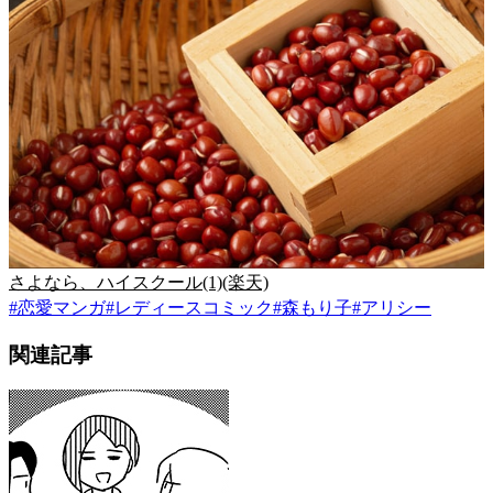
さよなら、ハイスクール(1)(楽天)
#
恋愛マンガ
#
レディースコミック
#
森もり子
#
アリシー
関連記事