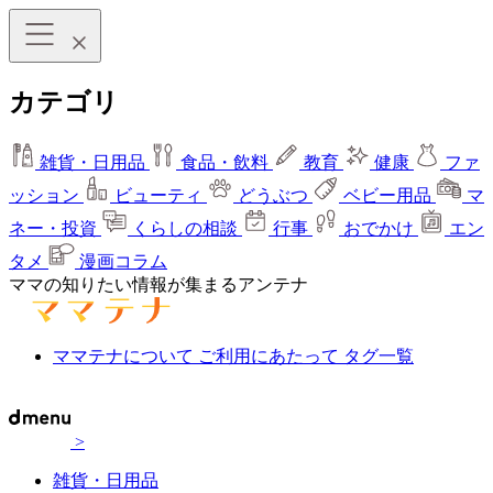
カテゴリ
雑貨・日用品
食品・飲料
教育
健康
ファ
ッション
ビューティ
どうぶつ
ベビー用品
マ
ネー・投資
くらしの相談
行事
おでかけ
エン
タメ
漫画コラム
ママの知りたい情報が集まるアンテナ
ママテナについて
ご利用にあたって
タグ一覧
>
雑貨・日用品