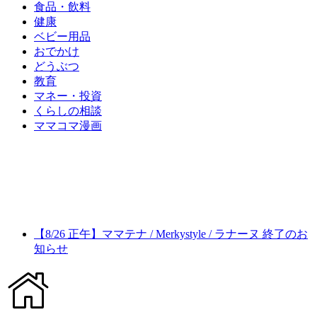
食品・飲料
健康
ベビー用品
おでかけ
どうぶつ
教育
マネー・投資
くらしの相談
ママコマ漫画
【8/26 正午】ママテナ / Merkystyle / ラナーヌ 終了のお
知らせ