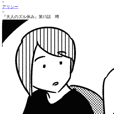
>
アリシー
>
『大人のズル休み』第15話 噂