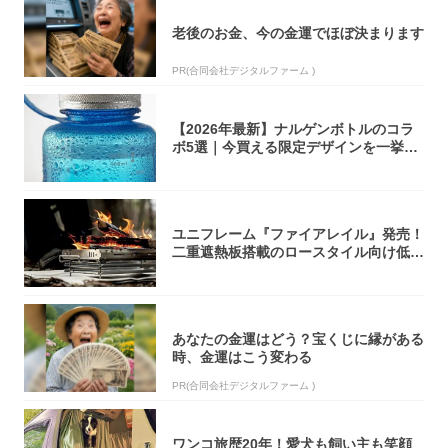
老後のお金、今の金運でほぼ決まります
PR(合同会社デジタルファーム )
【2026年最新】ナルゲンボトルのコラ
ボ5選｜今買える限定デザインを一挙紹
介！
ユニフレーム『ファイアレイル』発売！
二重遮熱板搭載のロースタイル向け低型
焚き火台
あなたの金運はどう？宝くじに縁がある
時、金運はこう変わる
PR(合同会社デジタルファーム )
ワンコ旅歴20年！愛犬も飼い主も笑顔