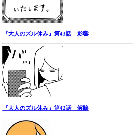
『大人のズル休み』第43話 影響
『大人のズル休み』第42話 解除