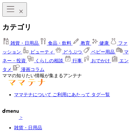
カテゴリ
雑貨・日用品
食品・飲料
教育
健康
ファ
ッション
ビューティ
どうぶつ
ベビー用品
マ
ネー・投資
くらしの相談
行事
おでかけ
エン
タメ
漫画コラム
ママの知りたい情報が集まるアンテナ
ママテナについて
ご利用にあたって
タグ一覧
>
雑貨・日用品