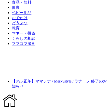
食品・飲料
健康
ベビー用品
おでかけ
どうぶつ
教育
マネー・投資
くらしの相談
ママコマ漫画
【8/26 正午】ママテナ / Merkystyle / ラナーヌ 終了のお
知らせ