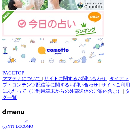
PAGETOP
ママテナについて
|
サイトに関するお問い合わせ
|
タイアッ
プ・コンテンツ配信等に関するお問い合わせ
|
サイトご利用
にあたって（ご利用端末からの外部送信のご案内含む）
|
タ
グ一覧
>
(c) NTT DOCOMO