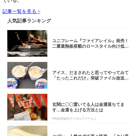
ている。
記事一覧を見る >
人気記事ランキング
ユニフレーム『ファイアレイル』発売！
二重遮熱板搭載のロースタイル向け低型
焚き火台
アイス、だまされたと思ってやってみて
「たったこれだけ」突破ファイル放送で
大注目！...
玄関に〇〇置いてる人は金運落ちてま
す…金運を上げる方法とは
PR(合同会社デジタルファーム )