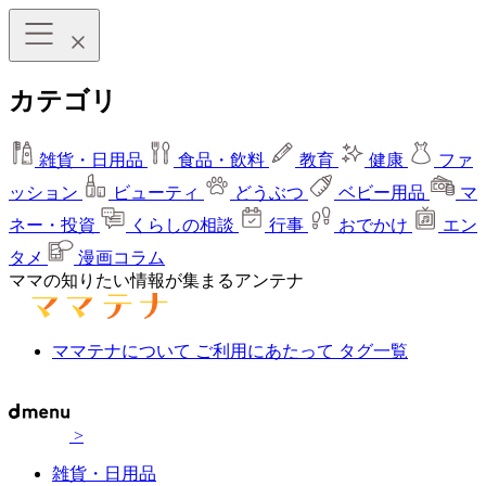
カテゴリ
雑貨・日用品
食品・飲料
教育
健康
ファ
ッション
ビューティ
どうぶつ
ベビー用品
マ
ネー・投資
くらしの相談
行事
おでかけ
エン
タメ
漫画コラム
ママの知りたい情報が集まるアンテナ
ママテナについて
ご利用にあたって
タグ一覧
>
雑貨・日用品