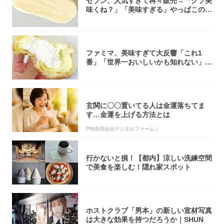
セブン、人気すぎて再々販売→「クソ美
味くね？」「美味すぎる」やっぱこのク
オリティ...
ファミマ、美味すぎて大反響「これ1
番」「世界一おいしいかも知れない」
「飲めそう」
玄関に〇〇置いてる人は金運落ちてま
す…金運を上げる方法とは
PR(合同会社デジタルファーム )
行かないと損！【都内】涼しい洗練空間
で美食を楽しむ！隠れ家スポット
ホストクラブ「男本」の新しい宣材写真
は大きな効果を持つだろうか｜SHUN