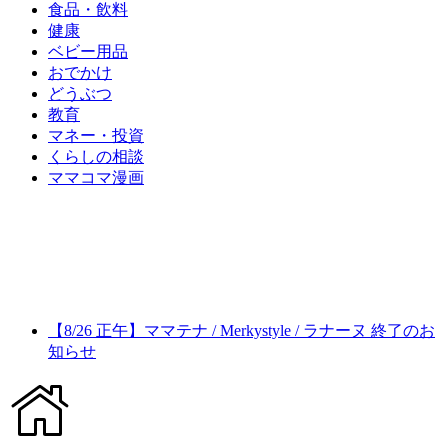
食品・飲料
健康
ベビー用品
おでかけ
どうぶつ
教育
マネー・投資
くらしの相談
ママコマ漫画
【8/26 正午】ママテナ / Merkystyle / ラナーヌ 終了のお
知らせ