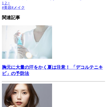
1
2
>
#
美容
#
メイク
関連記事
胸元に大量の汗をかく夏は注意！ 「デコルテニキ
ビ」の予防法