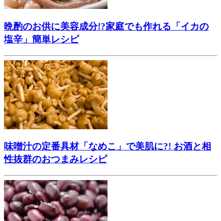
晩酌のお供に美容成分!?家庭でも作れる「イカの
塩辛」簡単レシピ
味噌汁の定番具材「なめこ」で美肌に?! お酒と相
性抜群のおつまみレシピ