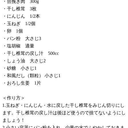
・合挽き肉 300g
・干し椎茸 3枚
・にんじん 1/2本
・玉ねぎ 1/2個
・卵 1個
・パン粉 大さじ3
・塩胡椒 適量
・干し椎茸の戻し汁 500cc
・しょう油 大さじ2
・砂糖 小さじ1
・和風だし（顆粒） 小さじ1
・おろし生姜 1片
＜作り方＞
1.玉ねぎ・にんじん・水に戻した干し椎茸をみじん切りにし
ます。干し椎茸の戻し汁は後ほど使うので捨てないようにし
ましょう！
2.小さい容器にパン粉を入れ、少量の水でふやかしておきま