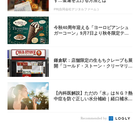
す…金運を上げる方法とは
PR(合同会社デジタルファーム )
今秋40周年迎える「ヨーロピアンシュ
ガーコーン」9月7日より秋冬限定ティ
ラミス味...
鎌倉駅：店舗限定の生もちクレープも展
開「コールド・ストーン・クリーマリ
ー」新店舗...
【内科医解説】ただの「水」はＮＧ？熱
中症を防ぐ正しい水分補給｜経口補水
液・スポド...
Recommended by