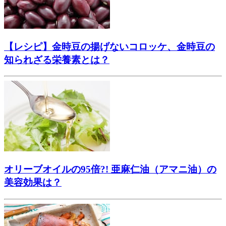
【レシピ】金時豆の揚げないコロッケ、金時豆の
知られざる栄養素とは？
オリーブオイルの95倍?! 亜麻仁油（アマニ油）の
美容効果は？