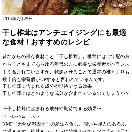
2019年7月25日
干し椎茸はアンチエイジングにも最適
な食材！おすすめのレシピ
昔ながらの保存食材こと「干し椎茸」。椎茸にはご年配の方
から子どもまであらゆる年代の方に必要な栄養素がバランス
よく含まれていますが、乾燥させることで通常の椎茸よりも
数十倍も栄養価がUPすると言われているんです。
干し椎茸に含まれる成分や期待できる効果
干し椎茸にはどのような成分が含まれているのでしょうか？
〜干し椎茸に含まれる成分や期待できる効果〜
＜トレハロース＞
NMF（天然保湿因子）の産生を促し、潤いや弾力のある肌
に導きます。椎茸をカラカラに乾燥させても水に戻せば元ど