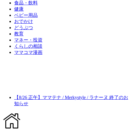
食品・飲料
健康
ベビー用品
おでかけ
どうぶつ
教育
マネー・投資
くらしの相談
ママコマ漫画
【8/26 正午】ママテナ / Merkystyle / ラナーヌ 終了のお
知らせ