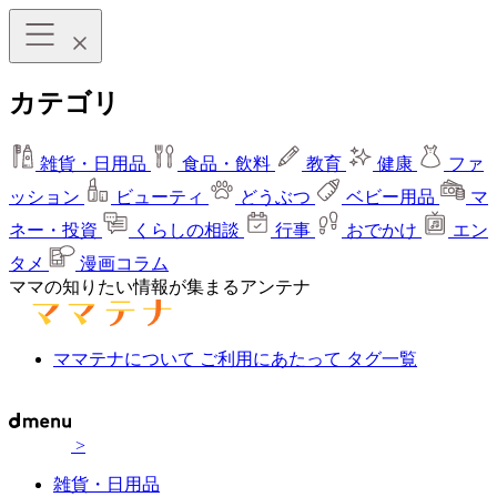
カテゴリ
雑貨・日用品
食品・飲料
教育
健康
ファ
ッション
ビューティ
どうぶつ
ベビー用品
マ
ネー・投資
くらしの相談
行事
おでかけ
エン
タメ
漫画コラム
ママの知りたい情報が集まるアンテナ
ママテナについて
ご利用にあたって
タグ一覧
>
雑貨・日用品