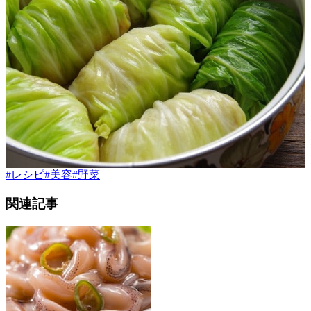
#
レシピ
#
美容
#
野菜
関連記事