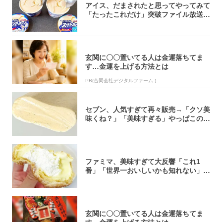
アイス、だまされたと思ってやってみて
「たったこれだけ」突破ファイル放送で
大注目！...
玄関に〇〇置いてる人は金運落ちてま
す…金運を上げる方法とは
PR(合同会社デジタルファーム )
セブン、人気すぎて再々販売→「クソ美
味くね？」「美味すぎる」やっぱこのク
オリティ...
ファミマ、美味すぎて大反響「これ1
番」「世界一おいしいかも知れない」
「飲めそう」
玄関に〇〇置いてる人は金運落ちてま