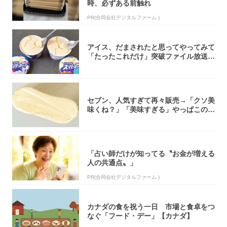
時、必ずある前触れ
PR(合同会社デジタルファーム )
アイス、だまされたと思ってやってみて
「たったこれだけ」突破ファイル放送で
大注目！...
セブン、人気すぎて再々販売→「クソ美
味くね？」「美味すぎる」やっぱこのク
オリティ...
「占い師だけが知ってる〝お金が増える
人の共通点〟」
PR(合同会社デジタルファーム )
カナダの食を祝う一日 市場と食卓をつ
なぐ「フード・デー」【カナダ】