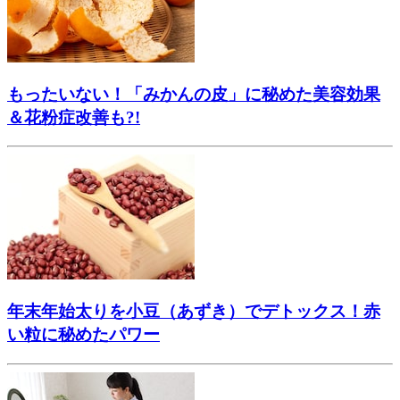
もったいない！「みかんの皮」に秘めた美容効果
＆花粉症改善も?!
年末年始太りを小豆（あずき）でデトックス！赤
い粒に秘めたパワー