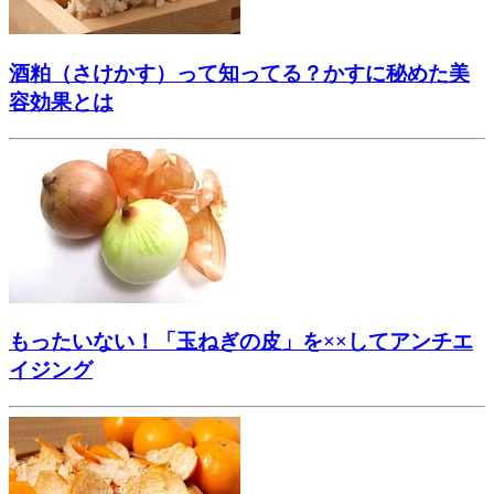
酒粕（さけかす）って知ってる？かすに秘めた美
容効果とは
もったいない！「玉ねぎの皮」を××してアンチエ
イジング