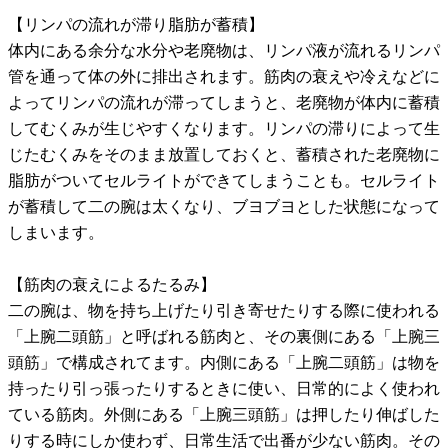
【リンパの流れが滞り脂肪が蓄積】
体内にある余分な水分や老廃物は、リンパ液が流れるリンパ
管を通って体の外に排出されます。筋肉の衰えや冷えなどに
よってリンパの流れが滞ってしまうと、老廃物が体内に蓄積
してむくみが生じやすくなります。リンパの滞りによって生
じたむくみをそのまま放置しておくと、蓄積された老廃物に
脂肪がついてセルライトができてしまうことも。セルライト
が蓄積して二の腕は太くなり、ブヨブヨとした状態になって
しまいます。
【筋肉の衰えによるたるみ】
二の腕は、物を持ち上げたり引き寄せたりする際に使われる
「上腕二頭筋」と呼ばれる筋肉と、その裏側にある「上腕三
頭筋」で構成されてます。内側にある「上腕二頭筋」は物を
持ったり引っ張ったりするときに使い、日常的によく使われ
ている筋肉。外側にある「上腕三頭筋」は押したり伸ばした
りする時にしか使わず、日常生活で出番が少ない筋肉。その