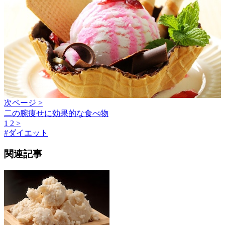
次ページ >
二の腕痩せに効果的な食べ物
1
2
>
#
ダイエット
関連記事