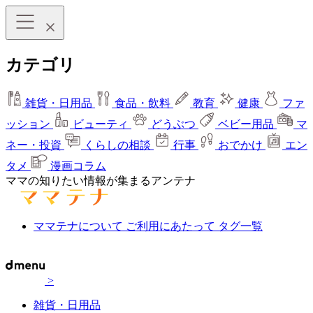
カテゴリ
雑貨・日用品
食品・飲料
教育
健康
ファ
ッション
ビューティ
どうぶつ
ベビー用品
マ
ネー・投資
くらしの相談
行事
おでかけ
エン
タメ
漫画コラム
ママの知りたい情報が集まるアンテナ
ママテナについて
ご利用にあたって
タグ一覧
>
雑貨・日用品