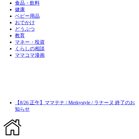
食品・飲料
健康
ベビー用品
おでかけ
どうぶつ
教育
マネー・投資
くらしの相談
ママコマ漫画
【8/26 正午】ママテナ / Merkystyle / ラナーヌ 終了のお
知らせ