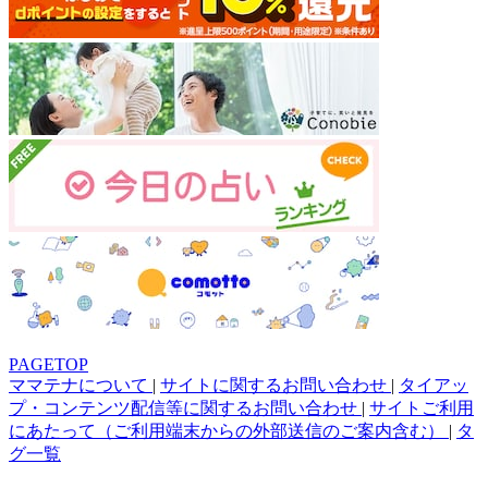
PAGETOP
ママテナについて
|
サイトに関するお問い合わせ
|
タイアッ
プ・コンテンツ配信等に関するお問い合わせ
|
サイトご利用
にあたって（ご利用端末からの外部送信のご案内含む）
|
タ
グ一覧