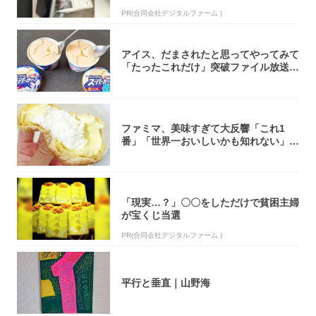
PR(合同会社デジタルファーム )
アイス、だまされたと思ってやってみて
「たったこれだけ」突破ファイル放送で
大注目！...
ファミマ、美味すぎて大反響「これ1
番」「世界一おいしいかも知れない」
「飲めそう」
「現実…？」〇〇をしただけで貧困主婦
が宝くじ当選
PR(合同会社デジタルファーム )
平行と垂直｜山野海