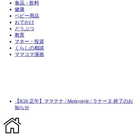
食品・飲料
健康
ベビー用品
おでかけ
どうぶつ
教育
マネー・投資
くらしの相談
ママコマ漫画
【8/26 正午】ママテナ / Merkystyle / ラナーヌ 終了のお
知らせ