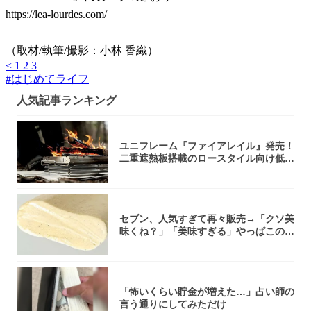
https://lea-lourdes.com/
（取材/執筆/撮影：小林 香織）
<
1
2
3
#
はじめてライフ
人気記事ランキング
ユニフレーム『ファイアレイル』発売！
二重遮熱板搭載のロースタイル向け低型
焚き火台
セブン、人気すぎて再々販売→「クソ美
味くね？」「美味すぎる」やっぱこのク
オリティ...
「怖いくらい貯金が増えた…」占い師の
言う通りにしてみただけ