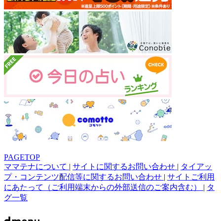
PAGETOP
ママテナについて
|
サイトに関するお問い合わせ
|
タイアッ
プ・コンテンツ配信等に関するお問い合わせ
|
サイトご利用
にあたって（ご利用端末からの外部送信のご案内含む）
|
タ
グ一覧