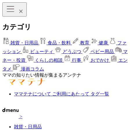
カテゴリ
雑貨・日用品
食品・飲料
教育
健康
ファ
ッション
ビューティ
どうぶつ
ベビー用品
マ
ネー・投資
くらしの相談
行事
おでかけ
エン
タメ
漫画コラム
ママの知りたい情報が集まるアンテナ
ママテナについて
ご利用にあたって
タグ一覧
>
雑貨・日用品