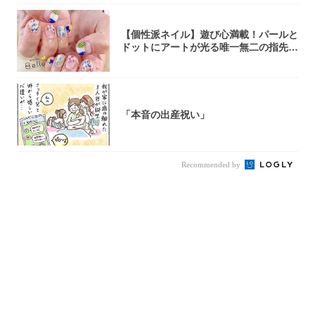
【個性派ネイル】遊び心満載！パールと
ドットにアートが光る唯一無二の指先が
完成！
「本音の出産祝い」
Recommended by