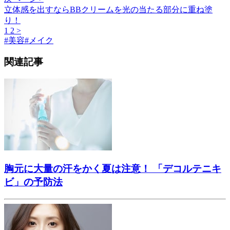
立体感を出すならBBクリームを光の当たる部分に重ね塗
り！
1
2
>
#
美容
#
メイク
関連記事
胸元に大量の汗をかく夏は注意！ 「デコルテニキ
ビ」の予防法