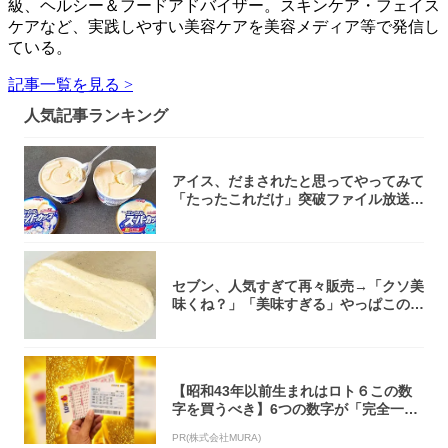
級、ヘルシー＆フードアドバイザー。スキンケア・フェイス
ケアなど、実践しやすい美容ケアを美容メディア等で発信し
ている。
記事一覧を見る >
人気記事ランキング
アイス、だまされたと思ってやってみて
「たったこれだけ」突破ファイル放送で
大注目！...
セブン、人気すぎて再々販売→「クソ美
味くね？」「美味すぎる」やっぱこのク
オリティ...
【昭和43年以前生まれはロト６この数
字を買うべき】6つの数字が「完全一
致」する方...
PR(株式会社MURA)