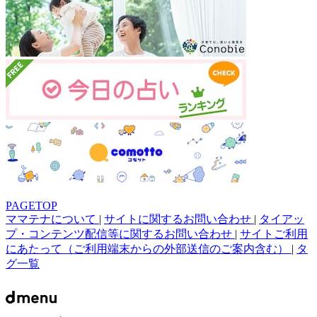
PAGETOP
ママテナについて
|
サイトに関するお問い合わせ
|
タイアッ
プ・コンテンツ配信等に関するお問い合わせ
|
サイトご利用
にあたって（ご利用端末からの外部送信のご案内含む）
|
タ
グ一覧