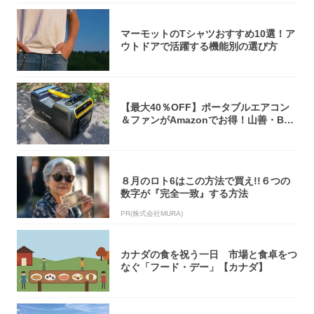
マーモットのTシャツおすすめ10選！ア
ウトドアで活躍する機能別の選び方
【最大40％OFF】ポータブルエアコン
＆ファンがAmazonでお得！山善・Bo
u...
８月のロト6はこの方法で買え!!６つの
数字が『完全一致』する方法
PR(株式会社MURA)
カナダの食を祝う一日 市場と食卓をつ
なぐ「フード・デー」【カナダ】