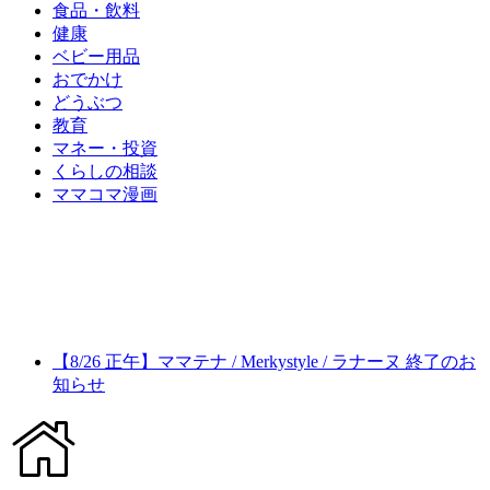
食品・飲料
健康
ベビー用品
おでかけ
どうぶつ
教育
マネー・投資
くらしの相談
ママコマ漫画
【8/26 正午】ママテナ / Merkystyle / ラナーヌ 終了のお
知らせ