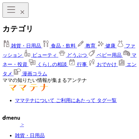
カテゴリ
雑貨・日用品
食品・飲料
教育
健康
ファ
ッション
ビューティ
どうぶつ
ベビー用品
マ
ネー・投資
くらしの相談
行事
おでかけ
エン
タメ
漫画コラム
ママの知りたい情報が集まるアンテナ
ママテナについて
ご利用にあたって
タグ一覧
>
雑貨・日用品