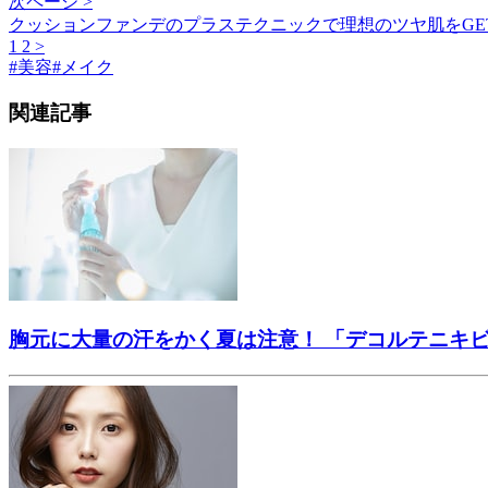
次ページ >
クッションファンデのプラステクニックで理想のツヤ肌をGE
1
2
>
#
美容
#
メイク
関連記事
胸元に大量の汗をかく夏は注意！ 「デコルテニキ