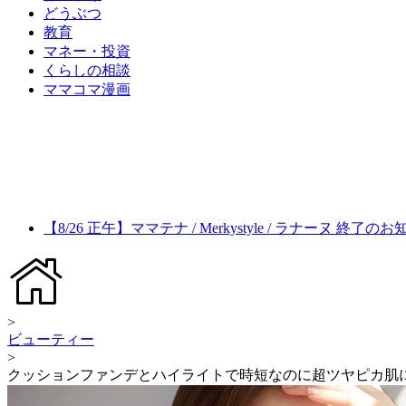
どうぶつ
教育
マネー・投資
くらしの相談
ママコマ漫画
【8/26 正午】ママテナ / Merkystyle / ラナーヌ 終了の
>
ビューティー
>
クッションファンデとハイライトで時短なのに超ツヤピカ肌