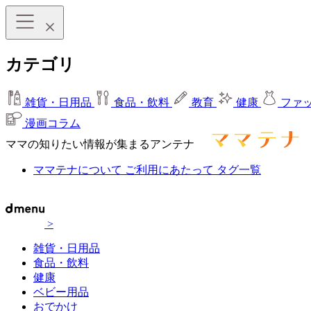
カテゴリ
雑貨・日用品
食品・飲料
教育
健康
ファ
漫画コラム
ママの知りたい情報が集まるアンテナ
ママテナについて
ご利用にあたって
タグ一覧
>
雑貨・日用品
食品・飲料
健康
ベビー用品
おでかけ