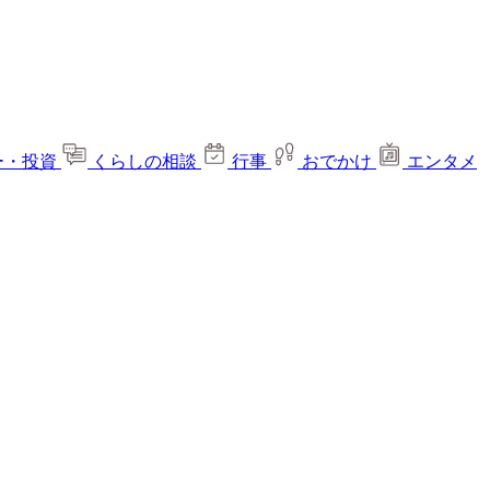
ー・投資
くらしの相談
行事
おでかけ
エンタメ