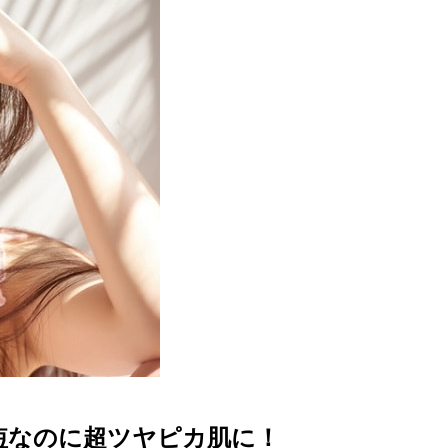
短なのに超ツヤピカ肌に！