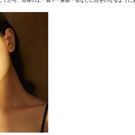
してから、頬骨の上・眉下・鼻筋・顎などに点をのせるように