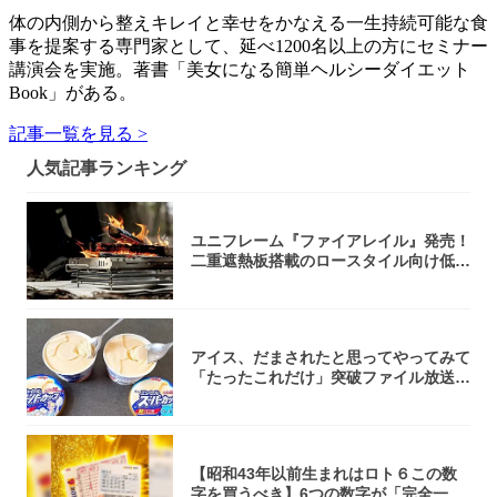
体の内側から整えキレイと幸せをかなえる一生持続可能な食
事を提案する専門家として、延べ1200名以上の方にセミナー
講演会を実施。著書「美女になる簡単ヘルシーダイエット
Book」がある。
記事一覧を見る >
人気記事ランキング
ユニフレーム『ファイアレイル』発売！
二重遮熱板搭載のロースタイル向け低型
焚き火台
アイス、だまされたと思ってやってみて
「たったこれだけ」突破ファイル放送で
大注目！...
【昭和43年以前生まれはロト６この数
字を買うべき】6つの数字が「完全一