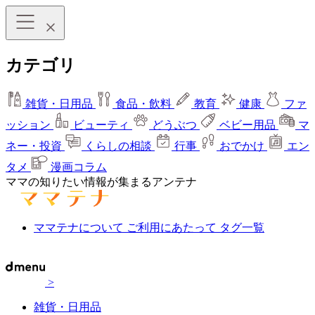
カテゴリ
雑貨・日用品
食品・飲料
教育
健康
ファ
ッション
ビューティ
どうぶつ
ベビー用品
マ
ネー・投資
くらしの相談
行事
おでかけ
エン
タメ
漫画コラム
ママの知りたい情報が集まるアンテナ
ママテナについて
ご利用にあたって
タグ一覧
>
雑貨・日用品