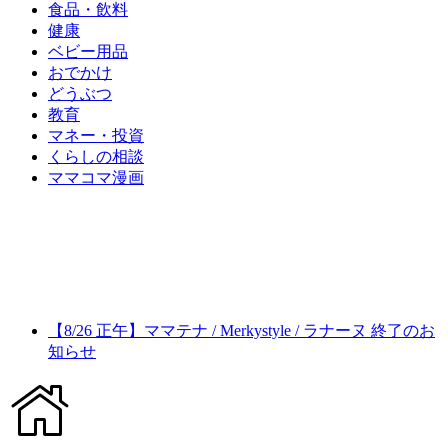
食品・飲料
健康
ベビー用品
おでかけ
どうぶつ
教育
マネー・投資
くらしの相談
ママコマ漫画
【8/26 正午】ママテナ / Merkystyle / ラナーヌ 終了のお
知らせ