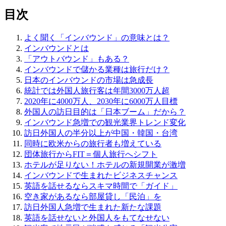
目次
よく聞く「インバウンド」の意味とは？
インバウンドとは
「アウトバウンド」もある？
インバウンドで儲かる業種は旅行だけ？
日本のインバウンドの市場は急成長
統計では外国人旅行客は年間3000万人超
2020年に4000万人、2030年に6000万人目標
外国人の訪日目的は「日本ブーム」だから？
インバウンド急増での観光業界トレンド変化
訪日外国人の半分以上が中国・韓国・台湾
同時に欧米からの旅行者も増えている
団体旅行からFIT＝個人旅行へシフト
ホテルが足りない！ホテルの新規開業が激増
インバウンドで生まれたビジネスチャンス
英語を話せるならスキマ時間で「ガイド」
空き家があるなら部屋貸し「民泊」を
訪日外国人急増で生まれた新たな課題
英語を話せないと外国人をもてなせない