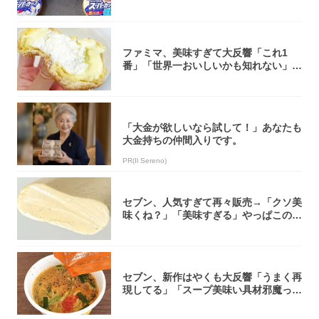
大注目！...
ファミマ、美味すぎて大反響「これ1
番」「世界一おいしいかも知れない」
「飲めそう」
「大金が欲しいなら試して！」あなたも
大金持ちの仲間入りです。
PR(Il Sereno)
セブン、人気すぎて再々販売→「クソ美
味くね？」「美味すぎる」やっぱこのク
オリティ...
セブン、新作はやくも大反響「うまく再
現してる」「スープ美味い具材邪魔って
くらい美...