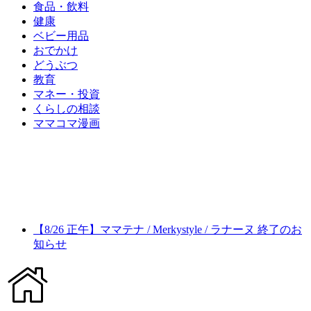
食品・飲料
健康
ベビー用品
おでかけ
どうぶつ
教育
マネー・投資
くらしの相談
ママコマ漫画
【8/26 正午】ママテナ / Merkystyle / ラナーヌ 終了のお
知らせ