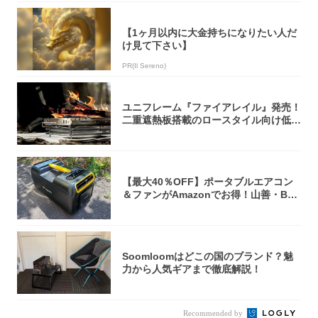
【1ヶ月以内に大金持ちになりたい人だ
け見て下さい】
PR(Il Sereno)
ユニフレーム『ファイアレイル』発売！
二重遮熱板搭載のロースタイル向け低型
焚き火台
【最大40％OFF】ポータブルエアコン
＆ファンがAmazonでお得！山善・Bo
u...
Soomloomはどこの国のブランド？魅
力から人気ギアまで徹底解説！
Recommended by