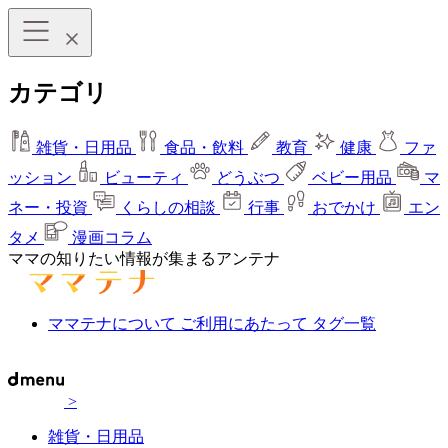
カテゴリ
雑貨・日用品
食品・飲料
教育
健康
ファ
ッション
ビューティ
どうぶつ
ベビー用品
マ
ネー・投資
くらしの相談
行事
おでかけ
エン
タメ
漫画コラム
ママの知りたい情報が集まるアンテナ
ママテナについて
ご利用にあたって
タグ一覧
>
雑貨・日用品