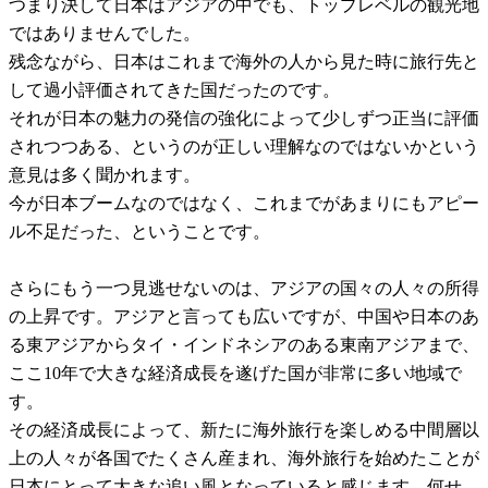
つまり決して日本はアジアの中でも、トップレベルの観光地
ではありませんでした。
残念ながら、日本はこれまで海外の人から見た時に旅行先と
して過小評価されてきた国だったのです。
それが日本の魅力の発信の強化によって少しずつ正当に評価
されつつある、というのが正しい理解なのではないかという
意見は多く聞かれます。
今が日本ブームなのではなく、これまでがあまりにもアピー
ル不足だった、ということです。
さらにもう一つ見逃せないのは、アジアの国々の人々の所得
の上昇です。アジアと言っても広いですが、中国や日本のあ
る東アジアからタイ・インドネシアのある東南アジアまで、
ここ10年で大きな経済成長を遂げた国が非常に多い地域で
す。
その経済成長によって、新たに海外旅行を楽しめる中間層以
上の人々が各国でたくさん産まれ、海外旅行を始めたことが
日本にとって大きな追い風となっていると感じます。何せ、