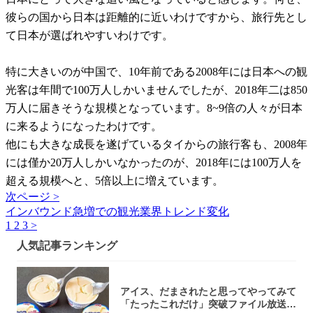
彼らの国から日本は距離的に近いわけですから、旅行先とし
て日本が選ばれやすいわけです。
特に大きいのが中国で、10年前である2008年には日本への観
光客は年間で100万人しかいませんでしたが、2018年二は850
万人に届きそうな規模となっています。8~9倍の人々が日本
に来るようになったわけです。
他にも大きな成長を遂げているタイからの旅行客も、2008年
には僅か20万人しかいなかったのが、2018年には100万人を
超える規模へと、5倍以上に増えています。
次ページ >
インバウンド急増での観光業界トレンド変化
1
2
3
>
人気記事ランキング
アイス、だまされたと思ってやってみて
「たったこれだけ」突破ファイル放送で