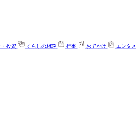
ー・投資
くらしの相談
行事
おでかけ
エンタメ