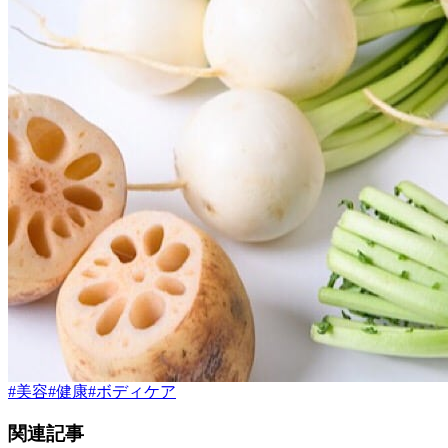
#
美容
#
健康
#
ボディケア
関連記事