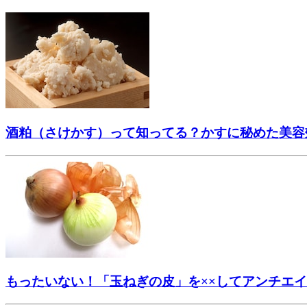
酒粕（さけかす）って知ってる？かすに秘めた美容
もったいない！「玉ねぎの皮」を××してアンチエ