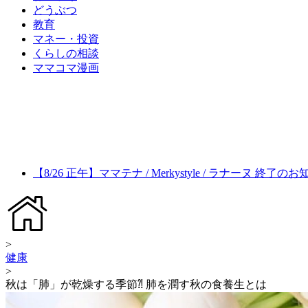
どうぶつ
教育
マネー・投資
くらしの相談
ママコマ漫画
【8/26 正午】ママテナ / Merkystyle / ラナーヌ 終了の
>
健康
>
秋は「肺」が乾燥する季節⁈ 肺を潤す秋の食養生とは