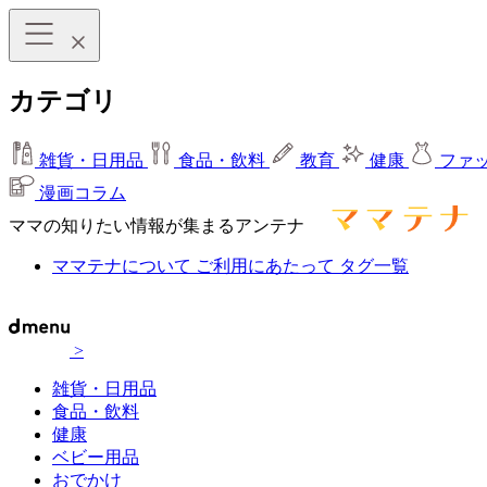
カテゴリ
雑貨・日用品
食品・飲料
教育
健康
ファ
漫画コラム
ママの知りたい情報が集まるアンテナ
ママテナについて
ご利用にあたって
タグ一覧
>
雑貨・日用品
食品・飲料
健康
ベビー用品
おでかけ