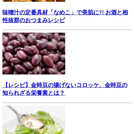
味噌汁の定番具材「なめこ」で美肌に?! お酒と相
性抜群のおつまみレシピ
【レシピ】金時豆の揚げないコロッケ、金時豆の
知られざる栄養素とは？