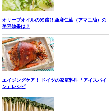
オリーブオイルの95倍?! 亜麻仁油（アマニ油）の
美容効果は？
エイジングケア！ ドイツの家庭料理「アイスバイ
ン」レシピ