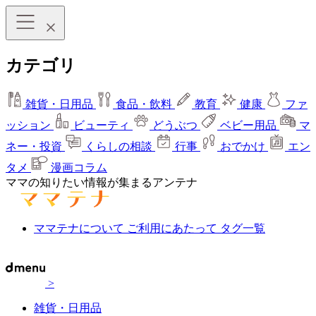
カテゴリ
雑貨・日用品
食品・飲料
教育
健康
ファ
ッション
ビューティ
どうぶつ
ベビー用品
マ
ネー・投資
くらしの相談
行事
おでかけ
エン
タメ
漫画コラム
ママの知りたい情報が集まるアンテナ
ママテナについて
ご利用にあたって
タグ一覧
>
雑貨・日用品