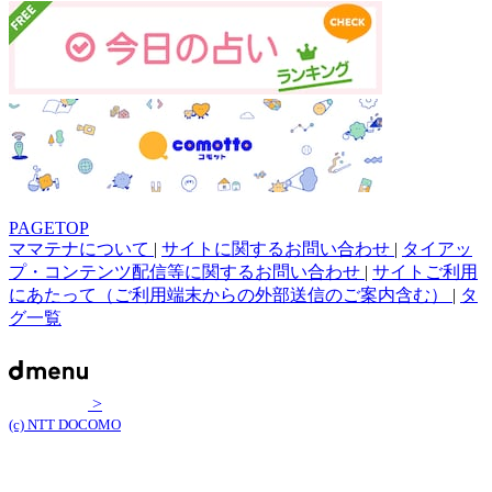
PAGETOP
ママテナについて
|
サイトに関するお問い合わせ
|
タイアッ
プ・コンテンツ配信等に関するお問い合わせ
|
サイトご利用
にあたって（ご利用端末からの外部送信のご案内含む）
|
タ
グ一覧
>
(c) NTT DOCOMO