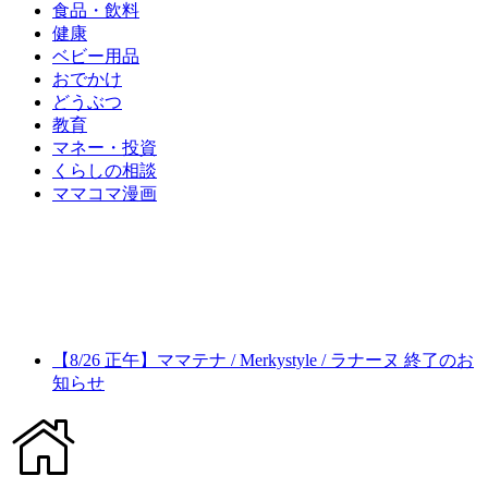
食品・飲料
健康
ベビー用品
おでかけ
どうぶつ
教育
マネー・投資
くらしの相談
ママコマ漫画
【8/26 正午】ママテナ / Merkystyle / ラナーヌ 終了のお
知らせ