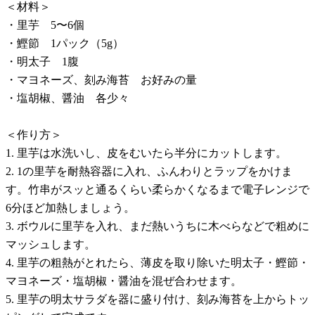
＜材料＞
・里芋 5〜6個
・鰹節 1パック（5g）
・明太子 1腹
・マヨネーズ、刻み海苔 お好みの量
・塩胡椒、醤油 各少々
＜作り方＞
1. 里芋は水洗いし、皮をむいたら半分にカットします。
2. 1の里芋を耐熱容器に入れ、ふんわりとラップをかけま
す。竹串がスッと通るくらい柔らかくなるまで電子レンジで
6分ほど加熱しましょう。
3. ボウルに里芋を入れ、まだ熱いうちに木べらなどで粗めに
マッシュします。
4. 里芋の粗熱がとれたら、薄皮を取り除いた明太子・鰹節・
マヨネーズ・塩胡椒・醤油を混ぜ合わせます。
5. 里芋の明太サラダを器に盛り付け、刻み海苔を上からトッ