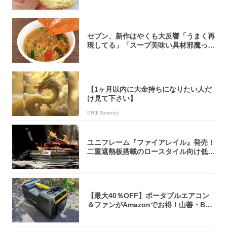
「飲めそう」
セブン、新作はやくも大反響「うまく再
現してる」「スープ美味い具材邪魔って
くらい美...
【1ヶ月以内に大金持ちになりたい人だ
け見て下さい】
PR(Il Sereno)
ユニフレーム『ファイアレイル』発売！
二重遮熱板搭載のロースタイル向け低型
焚き火台
【最大40％OFF】ポータブルエアコン
＆ファンがAmazonでお得！山善・Bo
u...