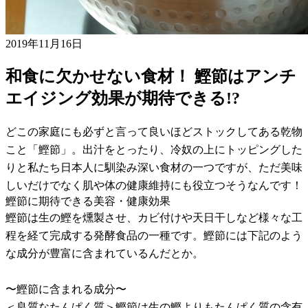
2019年11月16日
和食に欠かせない食材！ 鰹節はアンチ
エイジング効果が期待できる!?
どこの家庭にも必ずと言って良いほどストックしてある乾物
こと「鰹節」。出汁をとったり、冷奴の上にトッピングした
りと私たち日本人に馴染み深い食材の一つですが、ただ美味
しいだけでなく肌や体の健康維持にも役立つそうなんです！
鰹節に期待できる美容・健康効果
鰹節は生の鰹を燻製させ、カビ付けや天日干しなど様々な工
程を経て完成する発酵食品の一種です。鰹節には下記のよう
な成分が豊富に含まれているんだとか。
〜鰹節に含まれる成分〜
＜良質なたんぱく質＞鰹節は生の鰹よりもたんぱく質の含有