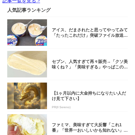
記事一覧を見る >
人気記事ランキング
アイス、だまされたと思ってやってみて
「たったこれだけ」突破ファイル放送で
大注目！...
セブン、人気すぎて再々販売→「クソ美
味くね？」「美味すぎる」やっぱこのク
オリティ...
【1ヶ月以内に大金持ちになりたい人だ
け見て下さい】
PR(Il Sereno)
ファミマ、美味すぎて大反響「これ1
番」「世界一おいしいかも知れない」