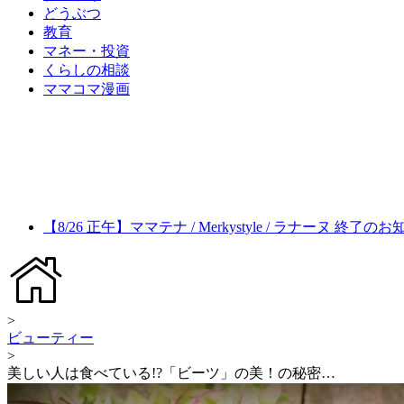
どうぶつ
教育
マネー・投資
くらしの相談
ママコマ漫画
【8/26 正午】ママテナ / Merkystyle / ラナーヌ 終了の
>
ビューティー
>
美しい人は食べている!?「ビーツ」の美！の秘密…