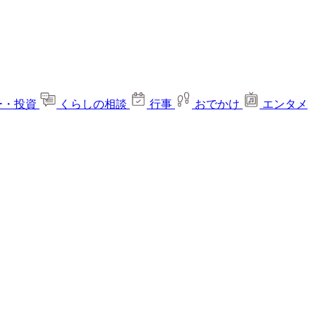
ー・投資
くらしの相談
行事
おでかけ
エンタメ