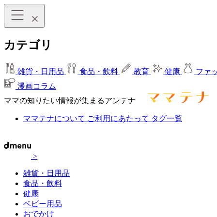
カテゴリ
雑貨・日用品
食品・飲料
教育
健康
ファ
漫画コラム
ママの知りたい情報が集まるアンテナ
ママテナについて
ご利用にあたって
タグ一覧
>
雑貨・日用品
食品・飲料
健康
ベビー用品
おでかけ