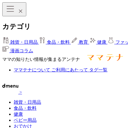
カテゴリ
雑貨・日用品
食品・飲料
教育
健康
ファ
漫画コラム
ママの知りたい情報が集まるアンテナ
ママテナについて
ご利用にあたって
タグ一覧
>
雑貨・日用品
食品・飲料
健康
ベビー用品
おでかけ