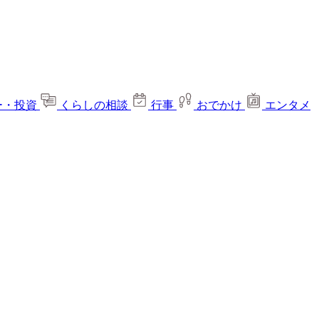
ー・投資
くらしの相談
行事
おでかけ
エンタメ