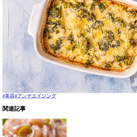
#
美容
#
アンチエイジング
関連記事