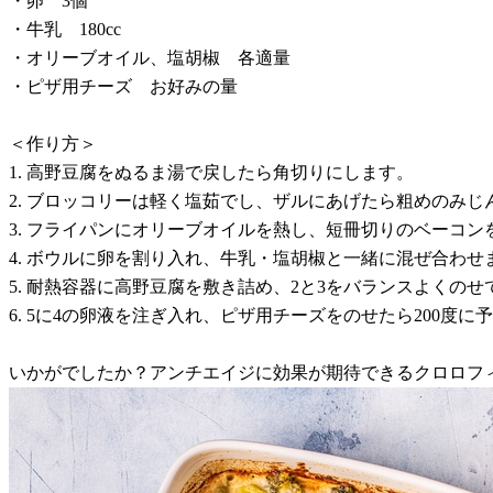
・卵 3個
・牛乳 180cc
・オリーブオイル、塩胡椒 各適量
・ピザ用チーズ お好みの量
＜作り方＞
1. 高野豆腐をぬるま湯で戻したら角切りにします。
2. ブロッコリーは軽く塩茹でし、ザルにあげたら粗めのみじ
3. フライパンにオリーブオイルを熱し、短冊切りのベーコン
4. ボウルに卵を割り入れ、牛乳・塩胡椒と一緒に混ぜ合わせ
5. 耐熱容器に高野豆腐を敷き詰め、2と3をバランスよくのせ
6. 5に4の卵液を注ぎ入れ、ピザ用チーズをのせたら200度に
いかがでしたか？アンチエイジに効果が期待できるクロロフ