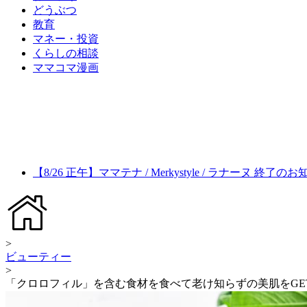
どうぶつ
教育
マネー・投資
くらしの相談
ママコマ漫画
【8/26 正午】ママテナ / Merkystyle / ラナーヌ 終了の
>
ビューティー
>
「クロロフィル」を含む食材を食べて老け知らずの美肌をGE