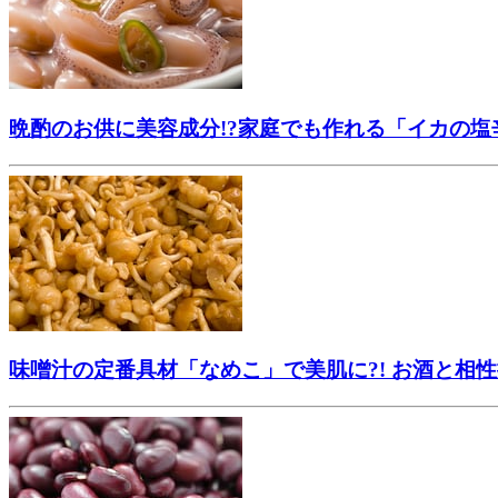
晩酌のお供に美容成分!?家庭でも作れる「イカの塩
味噌汁の定番具材「なめこ」で美肌に?! お酒と相