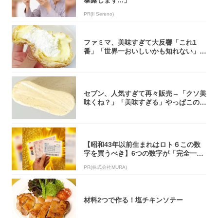
PR(Il Sereno)
ファミマ、美味すぎて大反響「これ1
番」「世界一おいしいかも知れない」
「飲めそう」
セブン、人気すぎて再々販売→「クソ美
味くね？」「美味すぎる」やっぱこのク
オリティ...
【昭和43年以前生まれはロト６この数
字を買うべき】6つの数字が「完全一
致」する方...
PR(株式会社MURA)
材料2つで作る！塩チキンソテー