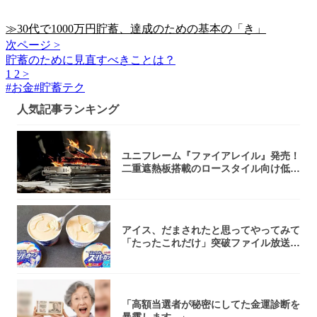
≫30代で1000万円貯蓄、達成のための基本の「き」
次ページ >
貯蓄のために見直すべきことは？
1
2
>
#
お金
#
貯蓄テク
人気記事ランキング
ユニフレーム『ファイアレイル』発売！
二重遮熱板搭載のロースタイル向け低型
焚き火台
アイス、だまされたと思ってやってみて
「たったこれだけ」突破ファイル放送で
大注目！...
「高額当選者が秘密にしてた金運診断を
暴露します...」