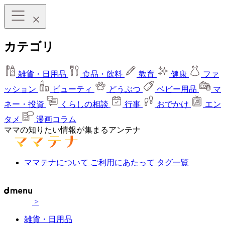
カテゴリ
雑貨・日用品
食品・飲料
教育
健康
ファ
ッション
ビューティ
どうぶつ
ベビー用品
マ
ネー・投資
くらしの相談
行事
おでかけ
エン
タメ
漫画コラム
ママの知りたい情報が集まるアンテナ
ママテナについて
ご利用にあたって
タグ一覧
>
雑貨・日用品