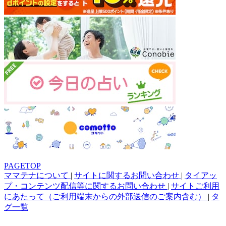
PAGETOP
ママテナについて
|
サイトに関するお問い合わせ
|
タイアッ
プ・コンテンツ配信等に関するお問い合わせ
|
サイトご利用
にあたって（ご利用端末からの外部送信のご案内含む）
|
タ
グ一覧