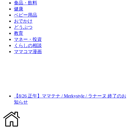
食品・飲料
健康
ベビー用品
おでかけ
どうぶつ
教育
マネー・投資
くらしの相談
ママコマ漫画
【8/26 正午】ママテナ / Merkystyle / ラナーヌ 終了のお
知らせ