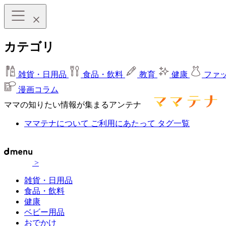
カテゴリ
雑貨・日用品
食品・飲料
教育
健康
ファ
漫画コラム
ママの知りたい情報が集まるアンテナ
ママテナについて
ご利用にあたって
タグ一覧
>
雑貨・日用品
食品・飲料
健康
ベビー用品
おでかけ