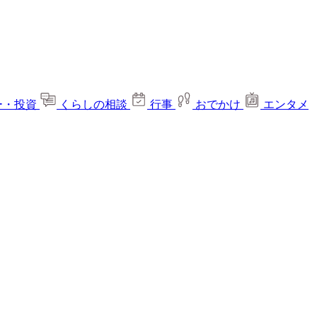
ー・投資
くらしの相談
行事
おでかけ
エンタメ