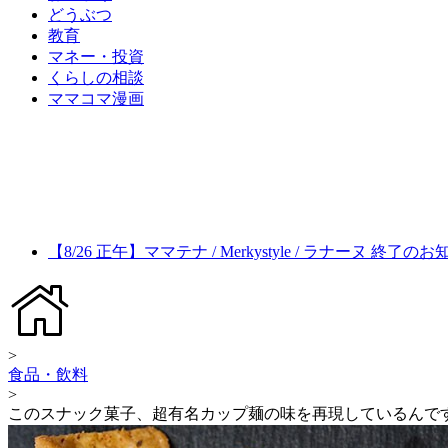
どうぶつ
教育
マネー・投資
くらしの相談
ママコマ漫画
【8/26 正午】ママテナ / Merkystyle / ラナーヌ 終了の
>
食品・飲料
>
このスナック菓子、超有名カップ麺の味を再現しているんで