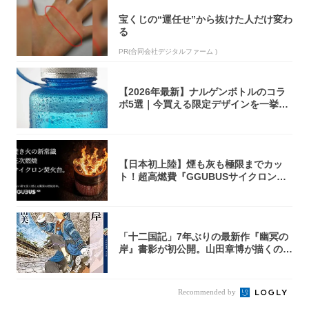
宝くじの“運任せ”から抜けた人だけ変わ
る
PR(合同会社デジタルファーム )
【2026年最新】ナルゲンボトルのコラ
ボ5選｜今買える限定デザインを一挙紹
介！
【日本初上陸】煙も灰も極限までカッ
ト！超高燃費『GGUBUSサイクロン焚
火台』が...
「十二国記」7年ぶりの最新作『幽冥の
岸』書影が初公開。山田章博が描くのは
謎めいた...
Recommended by