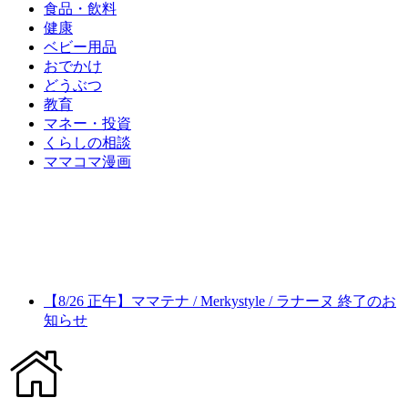
食品・飲料
健康
ベビー用品
おでかけ
どうぶつ
教育
マネー・投資
くらしの相談
ママコマ漫画
【8/26 正午】ママテナ / Merkystyle / ラナーヌ 終了のお
知らせ