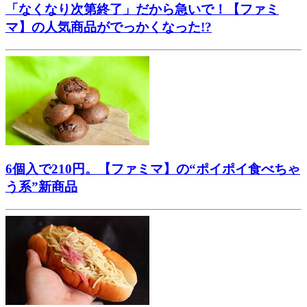
「なくなり次第終了」だから急いで！【ファミ
マ】の人気商品がでっかくなった!?
6個入で210円。【ファミマ】の“ポイポイ食べちゃ
う系”新商品