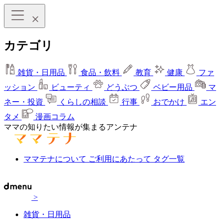
カテゴリ
雑貨・日用品
食品・飲料
教育
健康
ファ
ッション
ビューティ
どうぶつ
ベビー用品
マ
ネー・投資
くらしの相談
行事
おでかけ
エン
タメ
漫画コラム
ママの知りたい情報が集まるアンテナ
ママテナについて
ご利用にあたって
タグ一覧
>
雑貨・日用品