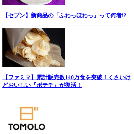
【セブン】新商品の「ふわっほわっ」って何者!?
【ファミマ】累計販売数140万食を突破！くさいけ
どおいしい『ポテチ』が復活！