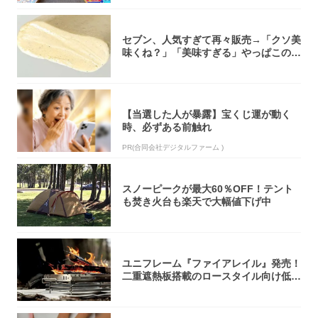
セブン、人気すぎて再々販売→「クソ美
味くね？」「美味すぎる」やっぱこのク
オリティ...
【当選した人が暴露】宝くじ運が動く
時、必ずある前触れ
PR(合同会社デジタルファーム )
スノーピークが最大60％OFF！テント
も焚き火台も楽天で大幅値下げ中
ユニフレーム『ファイアレイル』発売！
二重遮熱板搭載のロースタイル向け低型
焚き火台