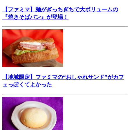
【ファミマ】麺がぎっちぎちで大ボリュームの
『焼きそばパン』が登場！
【地域限定】ファミマの“おしゃれサンド”がカフ
ェっぽくてよかった