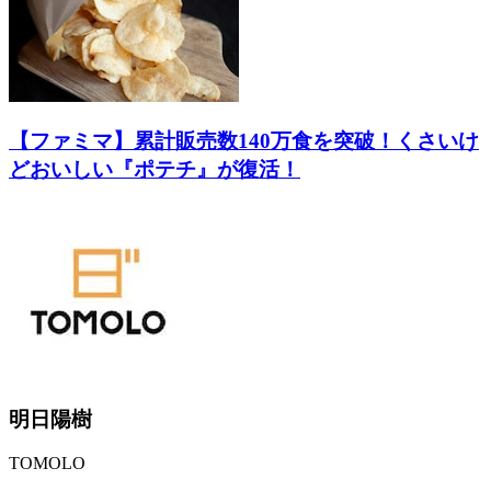
【ファミマ】累計販売数140万食を突破！くさいけ
どおいしい『ポテチ』が復活！
明日陽樹
TOMOLO