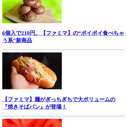
6個入で210円。【ファミマ】の“ポイポイ食べちゃ
う系”新商品
【ファミマ】麺がぎっちぎちで大ボリュームの
『焼きそばパン』が登場！