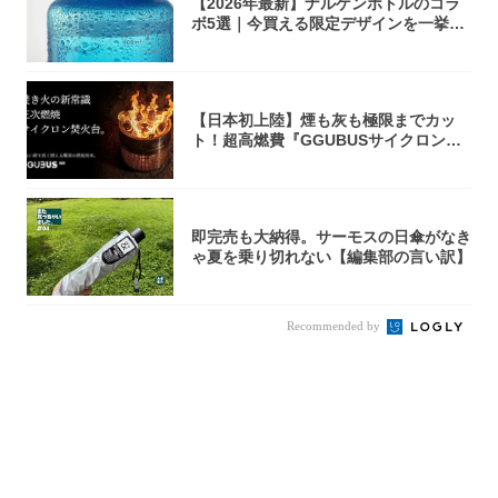
【2026年最新】ナルゲンボトルのコラ
ボ5選｜今買える限定デザインを一挙紹
介！
【日本初上陸】煙も灰も極限までカッ
ト！超高燃費『GGUBUSサイクロン焚
火台』が...
即完売も大納得。サーモスの日傘がなき
ゃ夏を乗り切れない【編集部の言い訳】
Recommended by