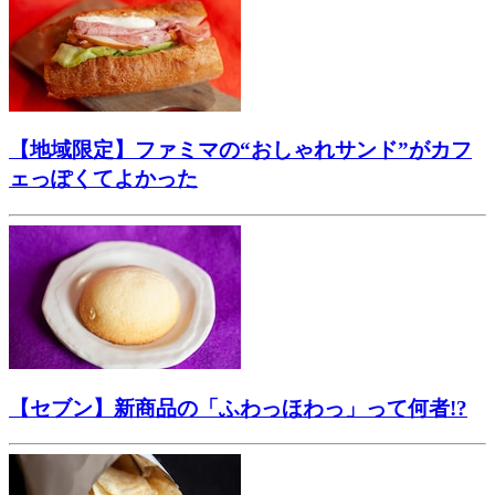
【地域限定】ファミマの“おしゃれサンド”がカフ
ェっぽくてよかった
【セブン】新商品の「ふわっほわっ」って何者!?