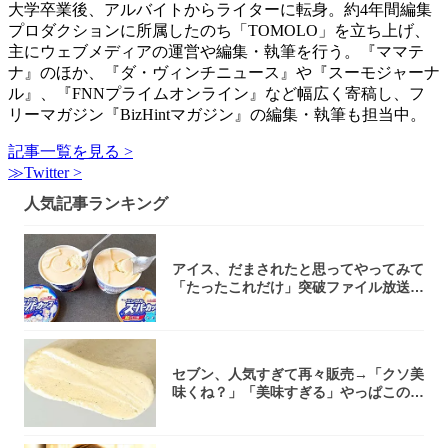
大学卒業後、アルバイトからライターに転身。約4年間編集
プロダクションに所属したのち「TOMOLO」を立ち上げ、
主にウェブメディアの運営や編集・執筆を行う。『ママテ
ナ』のほか、『ダ・ヴィンチニュース』や『スーモジャーナ
ル』、『FNNプライムオンライン』など幅広く寄稿し、フ
リーマガジン『BizHintマガジン』の編集・執筆も担当中。
記事一覧を見る >
≫Twitter >
人気記事ランキング
アイス、だまされたと思ってやってみて
「たったこれだけ」突破ファイル放送で
大注目！...
セブン、人気すぎて再々販売→「クソ美
味くね？」「美味すぎる」やっぱこのク
オリティ...