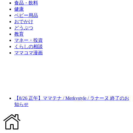
食品・飲料
健康
ベビー用品
おでかけ
どうぶつ
教育
マネー・投資
くらしの相談
ママコマ漫画
【8/26 正午】ママテナ / Merkystyle / ラナーヌ 終了のお
知らせ