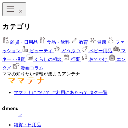
カテゴリ
雑貨・日用品
食品・飲料
教育
健康
ファ
ッション
ビューティ
どうぶつ
ベビー用品
マ
ネー・投資
くらしの相談
行事
おでかけ
エン
タメ
漫画コラム
ママの知りたい情報が集まるアンテナ
ママテナについて
ご利用にあたって
タグ一覧
>
雑貨・日用品