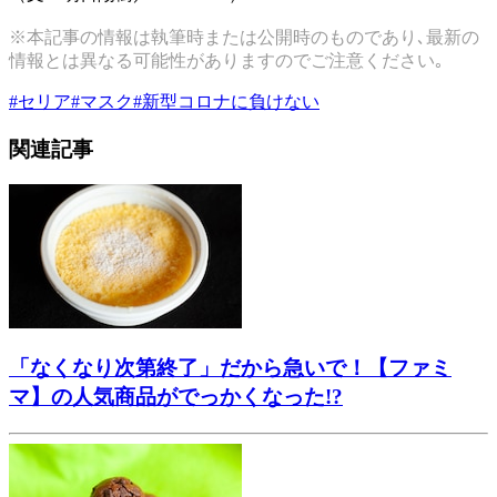
※本記事の情報は執筆時または公開時のものであり､最新の
情報とは異なる可能性がありますのでご注意ください｡
#
セリア
#
マスク
#
新型コロナに負けない
関連記事
「なくなり次第終了」だから急いで！【ファミ
マ】の人気商品がでっかくなった!?