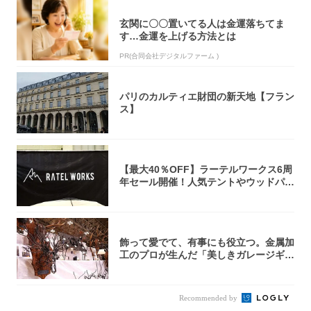
玄関に〇〇置いてる人は金運落ちてま
す…金運を上げる方法とは
PR(合同会社デジタルファーム )
パリのカルティエ財団の新天地【フラン
ス】
【最大40％OFF】ラーテルワークス6周
年セール開催！人気テントやウッドパネ
ルテ...
飾って愛でて、有事にも役立つ。金属加
工のプロが生んだ「美しきガレージギ
ア」3選
Recommended by