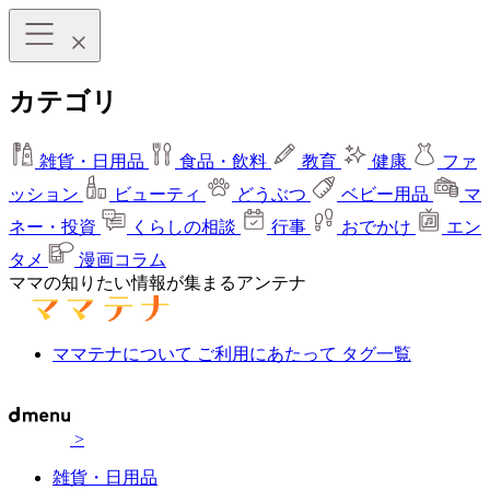
カテゴリ
雑貨・日用品
食品・飲料
教育
健康
ファ
ッション
ビューティ
どうぶつ
ベビー用品
マ
ネー・投資
くらしの相談
行事
おでかけ
エン
タメ
漫画コラム
ママの知りたい情報が集まるアンテナ
ママテナについて
ご利用にあたって
タグ一覧
>
雑貨・日用品