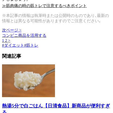
≫筋肉痛の時の筋トレで注意するべきポイント
※本記事の情報は執筆時または公開時のものであり､最新の
情報とは異なる可能性がありますのでご注意ください｡
次ページ >
コンビニ商品を活用する
1
2
>
#
ダイエット
#
筋トレ
関連記事
熱湯5分で白ごはん【日清食品】新商品が便利すぎ
る