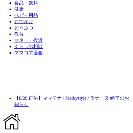
食品・飲料
健康
ベビー用品
おでかけ
どうぶつ
教育
マネー・投資
くらしの相談
ママコマ漫画
【8/26 正午】ママテナ / Merkystyle / ラナーヌ 終了のお
知らせ