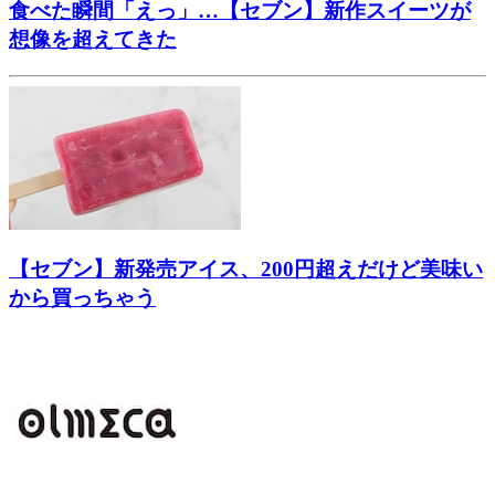
食べた瞬間「えっ」…【セブン】新作スイーツが
想像を超えてきた
【セブン】新発売アイス、200円超えだけど美味い
から買っちゃう