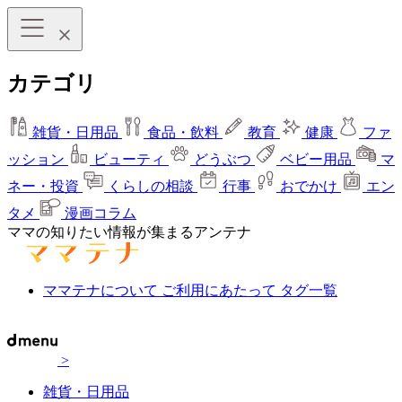
カテゴリ
雑貨・日用品
食品・飲料
教育
健康
ファ
ッション
ビューティ
どうぶつ
ベビー用品
マ
ネー・投資
くらしの相談
行事
おでかけ
エン
タメ
漫画コラム
ママの知りたい情報が集まるアンテナ
ママテナについて
ご利用にあたって
タグ一覧
>
雑貨・日用品