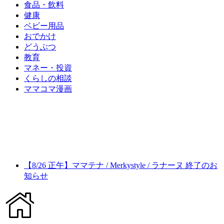
食品・飲料
健康
ベビー用品
おでかけ
どうぶつ
教育
マネー・投資
くらしの相談
ママコマ漫画
【8/26 正午】ママテナ / Merkystyle / ラナーヌ 終了のお
知らせ