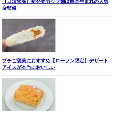
【日清食品】新発売カップ麺は熊本生まれの人気
店監修
プチご褒美におすすめ【ローソン限定】デザート
アイスが本当においしい