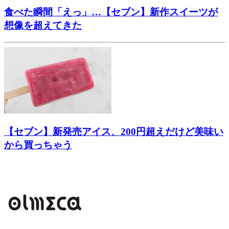
食べた瞬間「えっ」…【セブン】新作スイーツが
想像を超えてきた
【セブン】新発売アイス、200円超えだけど美味い
から買っちゃう