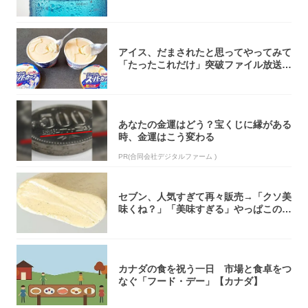
介！
アイス、だまされたと思ってやってみて
「たったこれだけ」突破ファイル放送で
大注目！...
あなたの金運はどう？宝くじに縁がある
時、金運はこう変わる
PR(合同会社デジタルファーム )
セブン、人気すぎて再々販売→「クソ美
味くね？」「美味すぎる」やっぱこのク
オリティ...
カナダの食を祝う一日 市場と食卓をつ
なぐ「フード・デー」【カナダ】