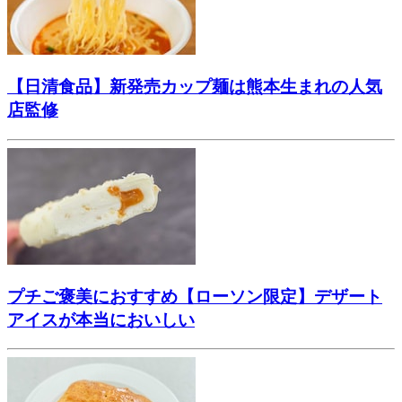
【日清食品】新発売カップ麺は熊本生まれの人気
店監修
プチご褒美におすすめ【ローソン限定】デザート
アイスが本当においしい