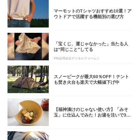
マーモットのTシャツおすすめ10選！ア
ウトドアで活躍する機能別の選び方
「宝くじ、運じゃなかった」当たる人
は“同じこと”してる
PR(合同会社デジタルファーム )
スノーピークが最大60％OFF！テント
も焚き火台も楽天で大幅値下げ中
【福神漬けのじゃない使い方】「みそ
玉」に仕込んでみた！お湯を注いで30
秒で…朝の...