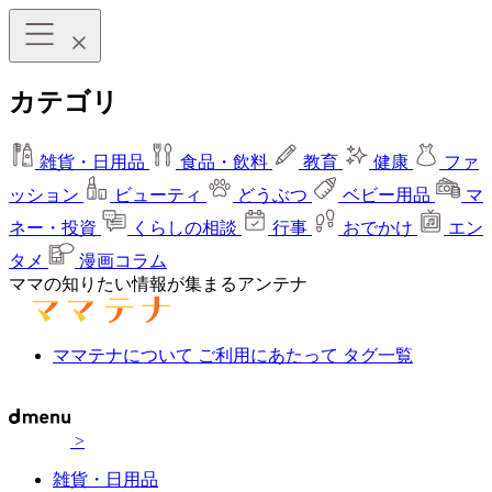
カテゴリ
雑貨・日用品
食品・飲料
教育
健康
ファ
ッション
ビューティ
どうぶつ
ベビー用品
マ
ネー・投資
くらしの相談
行事
おでかけ
エン
タメ
漫画コラム
ママの知りたい情報が集まるアンテナ
ママテナについて
ご利用にあたって
タグ一覧
>
雑貨・日用品