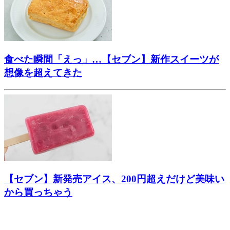
食べた瞬間「えっ」…【セブン】新作スイーツが
想像を超えてきた
【セブン】新発売アイス、200円超えだけど美味い
から買っちゃう