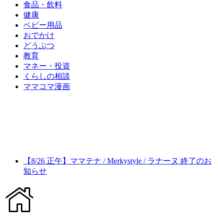
食品・飲料
健康
ベビー用品
おでかけ
どうぶつ
教育
マネー・投資
くらしの相談
ママコマ漫画
【8/26 正午】ママテナ / Merkystyle / ラナーヌ 終了のお
知らせ