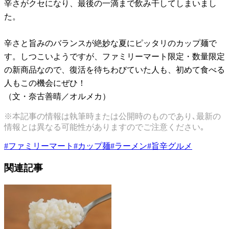
辛さがクセになり、最後の一滴まで飲み干してしまいまし
た。
辛さと旨みのバランスが絶妙な夏にピッタリのカップ麺で
す。しつこいようですが、ファミリーマート限定・数量限定
の新商品なので、復活を待ちわびていた人も、初めて食べる
人もこの機会にぜひ！
（文・奈古善晴／オルメカ）
※本記事の情報は執筆時または公開時のものであり､最新の
情報とは異なる可能性がありますのでご注意ください｡
#
ファミリーマート
#
カップ麺
#
ラーメン
#
旨辛グルメ
関連記事