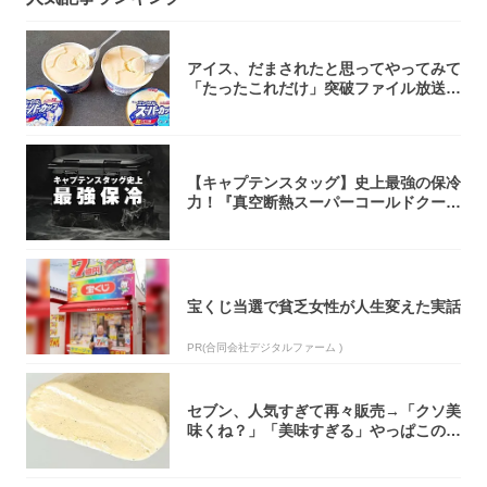
アイス、だまされたと思ってやってみて
「たったこれだけ」突破ファイル放送で
大注目！...
【キャプテンスタッグ】史上最強の保冷
力！『真空断熱スーパーコールドクーラ
ーボック...
宝くじ当選で貧乏女性が人生変えた実話
PR(合同会社デジタルファーム )
セブン、人気すぎて再々販売→「クソ美
味くね？」「美味すぎる」やっぱこのク
オリティ...