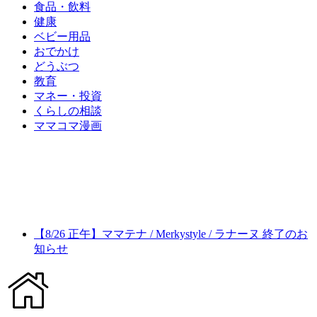
食品・飲料
健康
ベビー用品
おでかけ
どうぶつ
教育
マネー・投資
くらしの相談
ママコマ漫画
【8/26 正午】ママテナ / Merkystyle / ラナーヌ 終了のお
知らせ