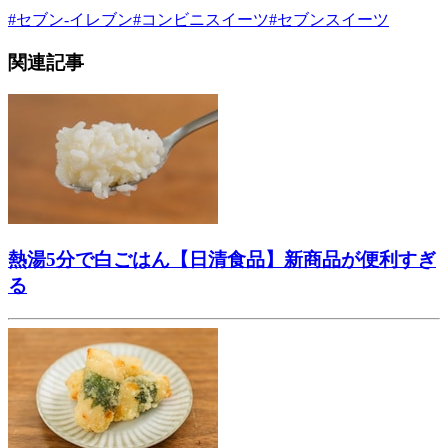
#
セブン-イレブン
#
コンビニスイーツ
#
セブンスイーツ
関連記事
熱湯5分で白ごはん【日清食品】新商品が便利すぎ
る