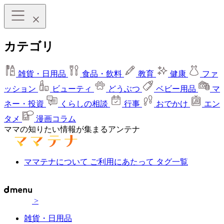
カテゴリ
雑貨・日用品
食品・飲料
教育
健康
ファ
ッション
ビューティ
どうぶつ
ベビー用品
マ
ネー・投資
くらしの相談
行事
おでかけ
エン
タメ
漫画コラム
ママの知りたい情報が集まるアンテナ
ママテナについて
ご利用にあたって
タグ一覧
>
雑貨・日用品