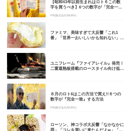
【昭和43年以前生まれはロト６この数
字を買うべき】6つの数字が「完全一
致」する方...
PR(株式会社MURA)
ファミマ、美味すぎて大反響「これ1
番」「世界一おいしいかも知れない」
「飲めそう」
ユニフレーム『ファイアレイル』発売！
二重遮熱板搭載のロースタイル向け低型
焚き火台
８月のロト6はこの方法で買え!!６つの
数字が『完全一致』する方法
PR(株式会社MURA)
ローソン、神コラボ大反響「なかなかに
罪」「コレを買いに来たんだよw」「３