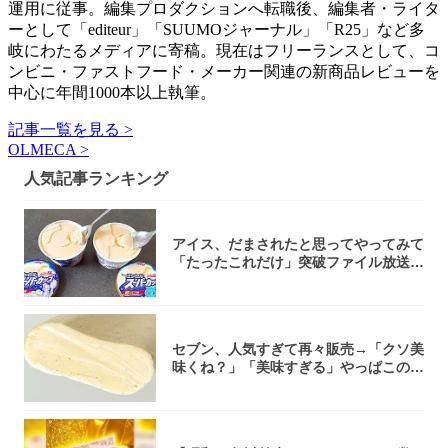
運用に従事。編集プロダクションへ転職後、編集者・ライタ
ーとして「editeur」「SUUMOジャーナル」「R25」など多
岐にわたるメディアに寄稿。現在はフリーランスとして、コ
ンビニ・ファストフード・メーカー関連の新商品レビューを
中心に年間1000本以上執筆。
記事一覧を見る >
OLMECA >
人気記事ランキング
アイス、だまされたと思ってやってみて
「たったこれだけ」突破ファイル放送で
大注目！...
セブン、人気すぎて再々販売→「クソ美
味くね？」「美味すぎる」やっぱこのク
オリティ...