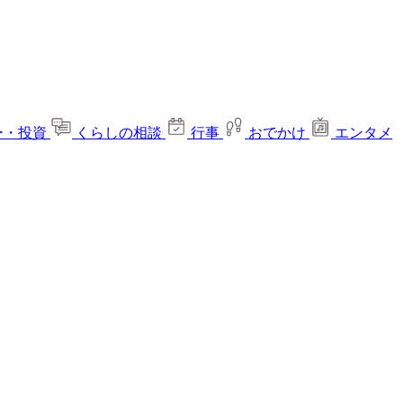
ー・投資
くらしの相談
行事
おでかけ
エンタメ