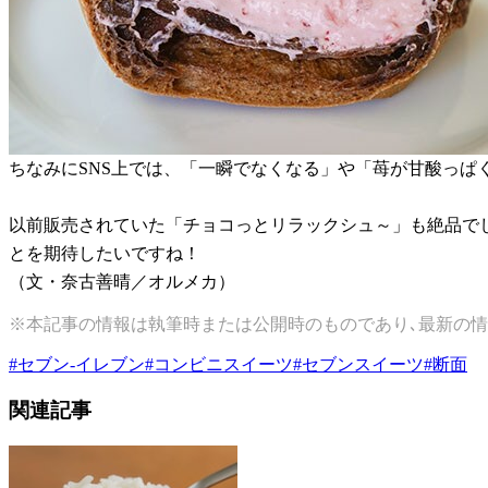
ちなみにSNS上では、「一瞬でなくなる」や「苺が甘酸っ
以前販売されていた「チョコっとリラックシュ～」も絶品で
とを期待したいですね！
（文・奈古善晴／オルメカ）
※本記事の情報は執筆時または公開時のものであり､最新の情
#
セブン-イレブン
#
コンビニスイーツ
#
セブンスイーツ
#
断面
関連記事