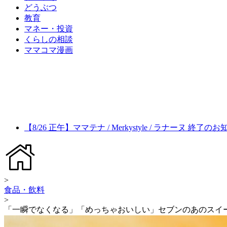
どうぶつ
教育
マネー・投資
くらしの相談
ママコマ漫画
【8/26 正午】ママテナ / Merkystyle / ラナーヌ 終了の
>
食品・飲料
>
「一瞬でなくなる」「めっちゃおいしい」セブンのあのスイ