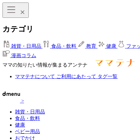
カテゴリ
雑貨・日用品
食品・飲料
教育
健康
ファ
漫画コラム
ママの知りたい情報が集まるアンテナ
ママテナについて
ご利用にあたって
タグ一覧
>
雑貨・日用品
食品・飲料
健康
ベビー用品
おでかけ