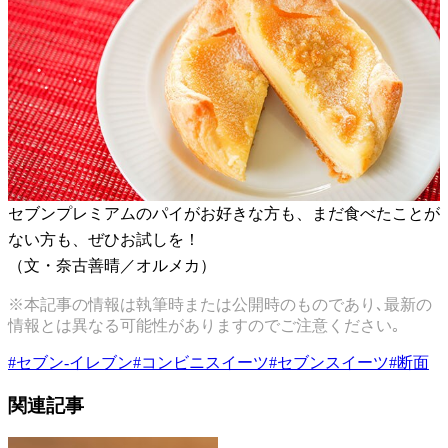
セブンプレミアムのパイがお好きな方も、まだ食べたことが
ない方も、ぜひお試しを！
（文・奈古善晴／オルメカ）
※本記事の情報は執筆時または公開時のものであり､最新の
情報とは異なる可能性がありますのでご注意ください｡
#
セブン-イレブン
#
コンビニスイーツ
#
セブンスイーツ
#
断面
関連記事