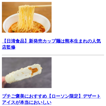
【日清食品】新発売カップ麺は熊本生まれの人気
店監修
プチご褒美におすすめ【ローソン限定】デザート
アイスが本当においしい