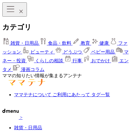
カテゴリ
雑貨・日用品
食品・飲料
教育
健康
ファ
ッション
ビューティ
どうぶつ
ベビー用品
マ
ネー・投資
くらしの相談
行事
おでかけ
エン
タメ
漫画コラム
ママの知りたい情報が集まるアンテナ
ママテナについて
ご利用にあたって
タグ一覧
>
雑貨・日用品