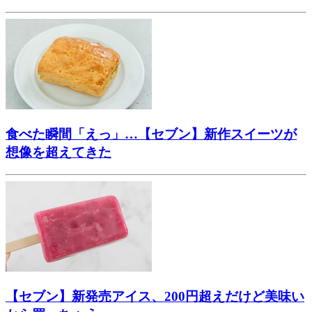
食べた瞬間「えっ」…【セブン】新作スイーツが
想像を超えてきた
【セブン】新発売アイス、200円超えだけど美味い