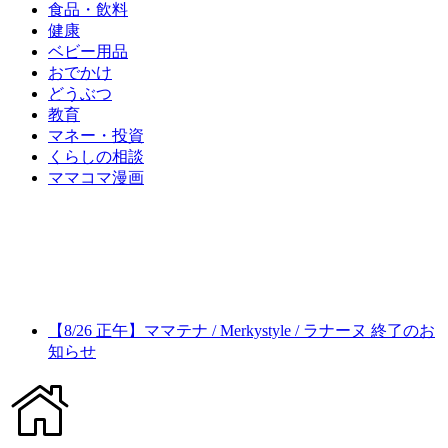
食品・飲料
健康
ベビー用品
おでかけ
どうぶつ
教育
マネー・投資
くらしの相談
ママコマ漫画
【8/26 正午】ママテナ / Merkystyle / ラナーヌ 終了のお
知らせ