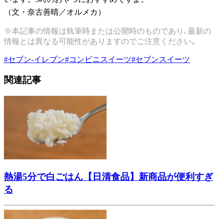
（文・奈古善晴／オルメカ）
※本記事の情報は執筆時または公開時のものであり､最新の
情報とは異なる可能性がありますのでご注意ください｡
#
セブン-イレブン
#
コンビニスイーツ
#
セブンスイーツ
関連記事
熱湯5分で白ごはん【日清食品】新商品が便利すぎ
る