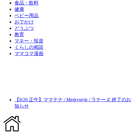
食品・飲料
健康
ベビー用品
おでかけ
どうぶつ
教育
マネー・投資
くらしの相談
ママコマ漫画
【8/26 正午】ママテナ / Merkystyle / ラナーヌ 終了のお
知らせ