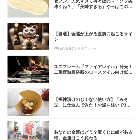
セブン、人気すぎて再々販売→「クソ美
味くね？」「美味すぎる」やっぱこのク
オリティ...
【当選】金運が上がる直前に起こるサイ
ン
PR(合同会社デジタルファーム )
ユニフレーム『ファイアレイル』発売！
二重遮熱板搭載のロースタイル向け低型
焚き火台
【福神漬けのじゃない使い方】「みそ
玉」に仕込んでみた！お湯を注いで30
秒で…朝の...
あなたの金運はどう？宝くじに縁がある
時、金運はこう変わる