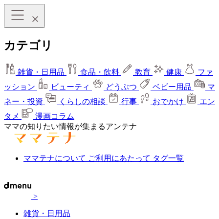
カテゴリ
雑貨・日用品
食品・飲料
教育
健康
ファ
ッション
ビューティ
どうぶつ
ベビー用品
マ
ネー・投資
くらしの相談
行事
おでかけ
エン
タメ
漫画コラム
ママの知りたい情報が集まるアンテナ
ママテナについて
ご利用にあたって
タグ一覧
>
雑貨・日用品