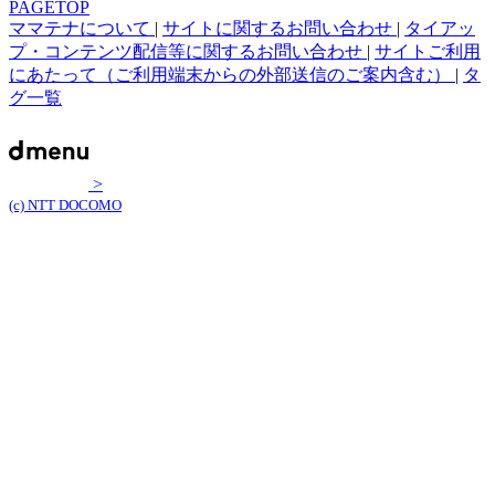
PAGETOP
ママテナについて
|
サイトに関するお問い合わせ
|
タイアッ
プ・コンテンツ配信等に関するお問い合わせ
|
サイトご利用
にあたって（ご利用端末からの外部送信のご案内含む）
|
タ
グ一覧
>
(c) NTT DOCOMO