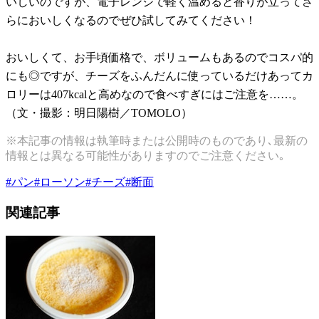
いしいのですが、電子レンジで軽く温めると香りが立ってさ
らにおいしくなるのでぜひ試してみてください！
おいしくて、お手頃価格で、ボリュームもあるのでコスパ的
にも◎ですが、チーズをふんだんに使っているだけあってカ
ロリーは407kcalと高めなので食べすぎにはご注意を……。
（文・撮影：明日陽樹／TOMOLO）
※本記事の情報は執筆時または公開時のものであり､最新の
情報とは異なる可能性がありますのでご注意ください｡
#
パン
#
ローソン
#
チーズ
#
断面
関連記事