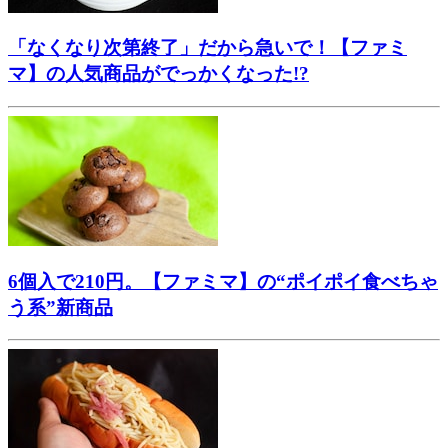
「なくなり次第終了」だから急いで！【ファミ
マ】の人気商品がでっかくなった!?
6個入で210円。【ファミマ】の“ポイポイ食べちゃ
う系”新商品