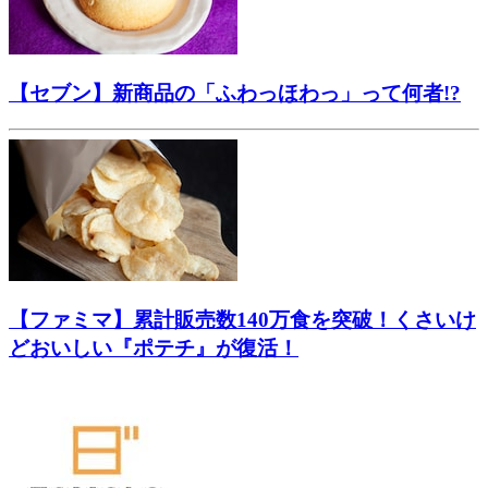
【セブン】新商品の「ふわっほわっ」って何者!?
【ファミマ】累計販売数140万食を突破！くさいけ
どおいしい『ポテチ』が復活！