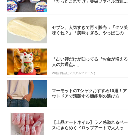
「たったこれだけ」突破ファイル放送で
大注目！...
セブン、人気すぎて再々販売→「クソ美
味くね？」「美味すぎる」やっぱこのク
オリティ...
「占い師だけが知ってる〝お金が増える
人の共通点〟」
PR(合同会社デジタルファーム )
マーモットのTシャツおすすめ10選！ア
ウトドアで活躍する機能別の選び方
【上品アートネイル】ラメ感溢れるベー
スにきらめくドロップアートで大人っぽ
く！