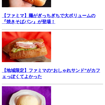
【ファミマ】麺がぎっちぎちで大ボリュームの
『焼きそばパン』が登場！
【地域限定】ファミマの“おしゃれサンド”がカフ
ェっぽくてよかった