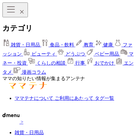
カテゴリ
雑貨・日用品
食品・飲料
教育
健康
ファ
ッション
ビューティ
どうぶつ
ベビー用品
マ
ネー・投資
くらしの相談
行事
おでかけ
エン
タメ
漫画コラム
ママの知りたい情報が集まるアンテナ
ママテナについて
ご利用にあたって
タグ一覧
>
雑貨・日用品