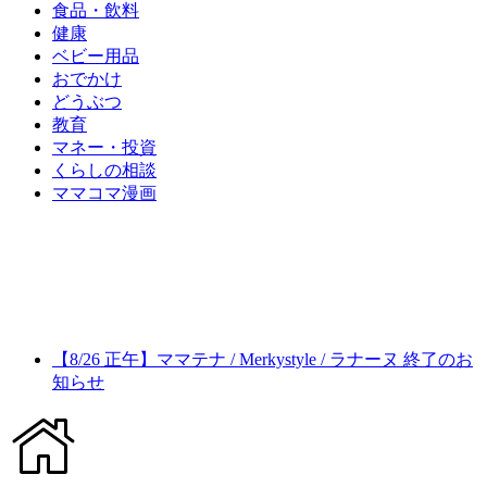
食品・飲料
健康
ベビー用品
おでかけ
どうぶつ
教育
マネー・投資
くらしの相談
ママコマ漫画
【8/26 正午】ママテナ / Merkystyle / ラナーヌ 終了のお
知らせ