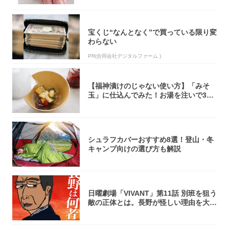
宝くじ“なんとなく”で買っている限り変
わらない
PR(合同会社デジタルファーム )
【福神漬けのじゃない使い方】「みそ
玉」に仕込んでみた！お湯を注いで30
秒で…朝の...
シュラフカバーおすすめ8選！登山・冬
キャンプ向けの選び方も解説
日曜劇場「VIVANT」第11話 別班を狙う
敵の正体とは。長野が怪しい理由を大
考...