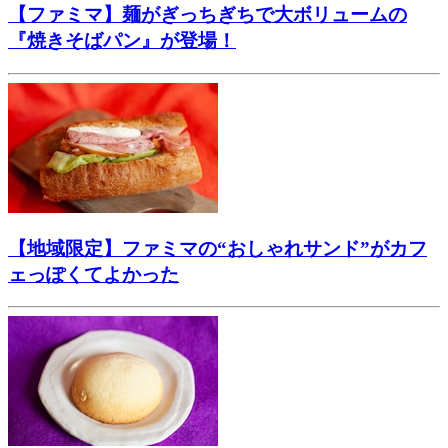
【ファミマ】麺がぎっちぎちで大ボリュームの
『焼きそばパン』が登場！
【地域限定】ファミマの“おしゃれサンド”がカフ
ェっぽくてよかった