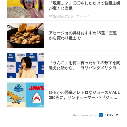
「現実…？」〇〇をしただけで貧困主婦
が宝くじ当選
PR(合同会社デジタルファーム )
アヒージョの具材おすすめ25選！王道
から変わり種まで
「うんこ」を何回言ったか？の数字を間
違えた話から、「ヨリパンダメリタヨコ
エビ」の...
ゆるかわ恐竜とレトロなジョーズがALL
390円に。サンキューマート×『ジュラ
シッ...
Recommended by