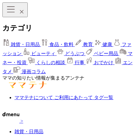
カテゴリ
雑貨・日用品
食品・飲料
教育
健康
ファ
ッション
ビューティ
どうぶつ
ベビー用品
マ
ネー・投資
くらしの相談
行事
おでかけ
エン
タメ
漫画コラム
ママの知りたい情報が集まるアンテナ
ママテナについて
ご利用にあたって
タグ一覧
>
雑貨・日用品