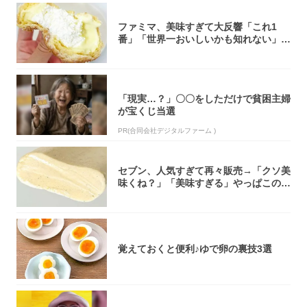
ファミマ、美味すぎて大反響「これ1
番」「世界一おいしいかも知れない」
「飲めそう」
「現実…？」〇〇をしただけで貧困主婦
が宝くじ当選
PR(合同会社デジタルファーム )
セブン、人気すぎて再々販売→「クソ美
味くね？」「美味すぎる」やっぱこのク
オリティ...
覚えておくと便利♪ゆで卵の裏技3選