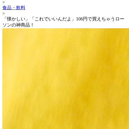
>
食品・飲料
>
「懐かしい」「これでいいんだよ」106円で買えちゃうロー
ソンの神商品！