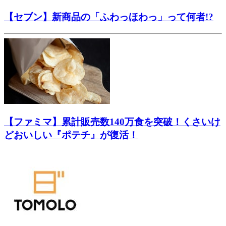
【セブン】新商品の「ふわっほわっ」って何者!?
【ファミマ】累計販売数140万食を突破！くさいけ
どおいしい『ポテチ』が復活！