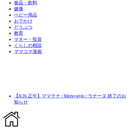
食品・飲料
健康
ベビー用品
おでかけ
どうぶつ
教育
マネー・投資
くらしの相談
ママコマ漫画
【8/26 正午】ママテナ / Merkystyle / ラナーヌ 終了のお
知らせ