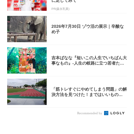
に足してみて
PR(森永乳業)
2026年7月30日 ゾウ活の展示｜辛酸な
め子
吉本ばなな『短いこの人生でいちばん大
事なもの』-人生の岐路に立つ若者たち
を通して...
「筋トレすぐにやめてしまう問題」の解
決方法を見つけた！まではいいもの
の……｜宮田...
Recommended by