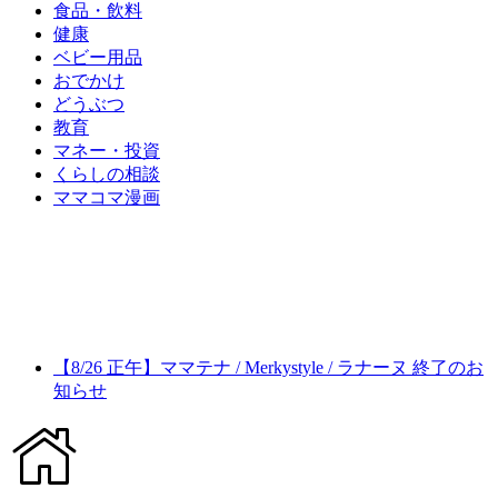
食品・飲料
健康
ベビー用品
おでかけ
どうぶつ
教育
マネー・投資
くらしの相談
ママコマ漫画
【8/26 正午】ママテナ / Merkystyle / ラナーヌ 終了のお
知らせ