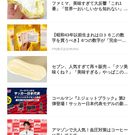
ファミマ、美味すぎて大反響「これ1
番」「世界一おいしいかも知れない」
「飲めそう」
【昭和43年以前生まれはロト６この数
字を買うべき】6つの数字が「完全一
致」する方...
PR(株式会社MURA)
セブン、人気すぎて再々販売→「クソ美
味くね？」「美味すぎる」やっぱこのク
オリティ...
コールマン『J.ジェットブラック』第2
弾登場！サッカー日本代表モデルの新作
5アイ...
アマゾンで大人気！血圧対策はコーヒー