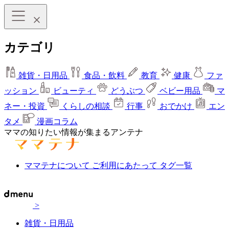
カテゴリ
雑貨・日用品
食品・飲料
教育
健康
ファ
ッション
ビューティ
どうぶつ
ベビー用品
マ
ネー・投資
くらしの相談
行事
おでかけ
エン
タメ
漫画コラム
ママの知りたい情報が集まるアンテナ
ママテナについて
ご利用にあたって
タグ一覧
>
雑貨・日用品