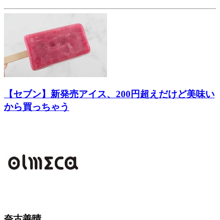
【セブン】新発売アイス、200円超えだけど美味い
から買っちゃう
奈古善晴