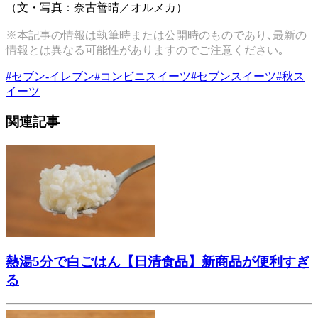
（文・写真：奈古善晴／オルメカ）
※本記事の情報は執筆時または公開時のものであり､最新の
情報とは異なる可能性がありますのでご注意ください｡
#
セブン-イレブン
#
コンビニスイーツ
#
セブンスイーツ
#
秋ス
イーツ
関連記事
熱湯5分で白ごはん【日清食品】新商品が便利すぎ
る