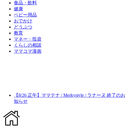
食品・飲料
健康
ベビー用品
おでかけ
どうぶつ
教育
マネー・投資
くらしの相談
ママコマ漫画
【8/26 正午】ママテナ / Merkystyle / ラナーヌ 終了のお
知らせ