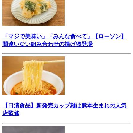
「マジで美味い」「みんな食べて」【ローソン】
間違いない組み合わせの揚げ物登場
【日清食品】新発売カップ麺は熊本生まれの人気
店監修