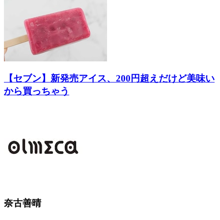
【セブン】新発売アイス、200円超えだけど美味い
から買っちゃう
奈古善晴