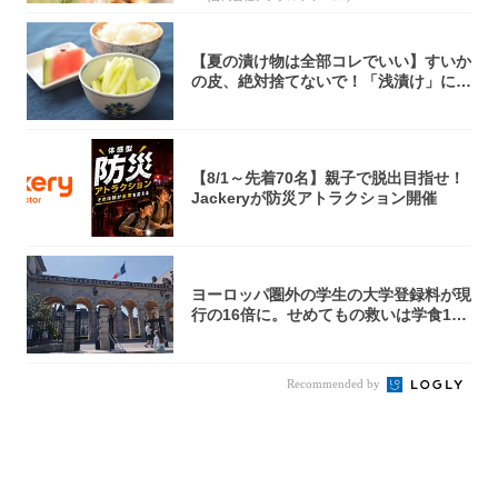
【夏の漬け物は全部コレでいい】すいか
の皮、絶対捨てないで！「浅漬け」にす
れば無限...
【8/1～先着70名】親子で脱出目指せ！
Jackeryが防災アトラクション開催
ヨーロッパ圏外の学生の大学登録料が現
行の16倍に。せめてもの救いは学食1€?
【フ...
Recommended by