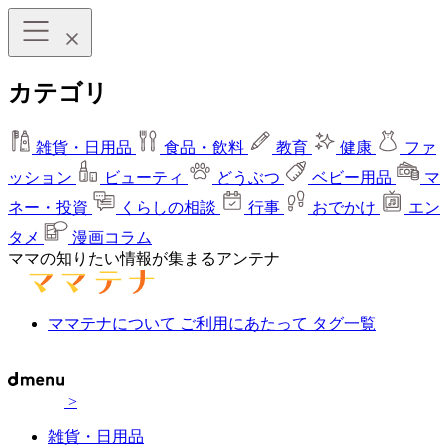
カテゴリ
雑貨・日用品
食品・飲料
教育
健康
ファ
ッション
ビューティ
どうぶつ
ベビー用品
マ
ネー・投資
くらしの相談
行事
おでかけ
エン
タメ
漫画コラム
ママの知りたい情報が集まるアンテナ
ママテナについて
ご利用にあたって
タグ一覧
>
雑貨・日用品