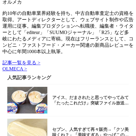
オルメカ
約10年の自動車業界経験を持ち、中古自動車査定士の資格を
取得。アートディレクターとして、ウェブサイト制作や広告
運用に従事。編集プロダクションへ転職後、編集者・ライタ
ーとして「editeur」「SUUMOジャーナル」「R25」など多
岐にわたるメディアに寄稿。現在はフリーランスとして、コ
ンビニ・ファストフード・メーカー関連の新商品レビューを
中心に年間1000本以上執筆。
記事一覧を見る >
OLMECA >
人気記事ランキング
アイス、だまされたと思ってやってみて
「たったこれだけ」突破ファイル放送で
大注目！...
セブン、人気すぎて再々販売→「クソ美
味くね？」「美味すぎる」やっぱこのク