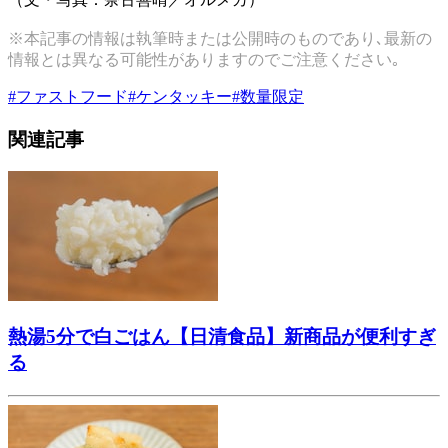
※本記事の情報は執筆時または公開時のものであり､最新の
情報とは異なる可能性がありますのでご注意ください｡
#
ファストフード
#
ケンタッキー
#
数量限定
関連記事
熱湯5分で白ごはん【日清食品】新商品が便利すぎ
る