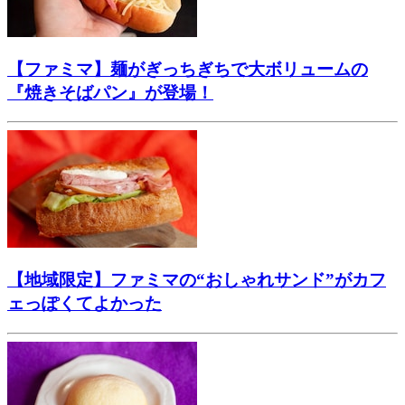
【ファミマ】麺がぎっちぎちで大ボリュームの
『焼きそばパン』が登場！
【地域限定】ファミマの“おしゃれサンド”がカフ
ェっぽくてよかった