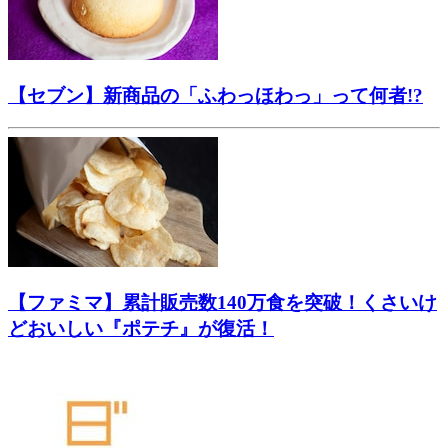
【セブン】新商品の「ふわっほわっ」って何者!?
【ファミマ】累計販売数140万食を突破！くさいけ
どおいしい『ポテチ』が復活！