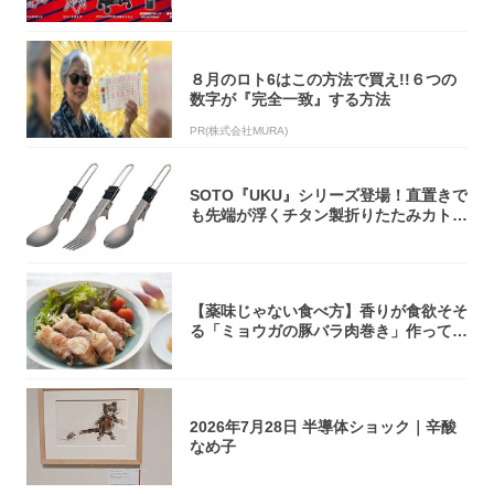
5アイ...
８月のロト6はこの方法で買え!!６つの
数字が『完全一致』する方法
PR(株式会社MURA)
SOTO『UKU』シリーズ登場！直置きで
も先端が浮くチタン製折りたたみカトラ
リー
【薬味じゃない食べ方】香りが食欲そそ
る「ミョウガの豚バラ肉巻き」作ってみ
た！辛み...
2026年7月28日 半導体ショック｜辛酸
なめ子