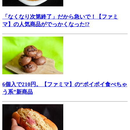
「なくなり次第終了」だから急いで！【ファミ
マ】の人気商品がでっかくなった!?
6個入で210円。【ファミマ】の“ポイポイ食べちゃ
う系”新商品