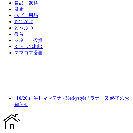
食品・飲料
健康
ベビー用品
おでかけ
どうぶつ
教育
マネー・投資
くらしの相談
ママコマ漫画
【8/26 正午】ママテナ / Merkystyle / ラナーヌ 終了のお
知らせ