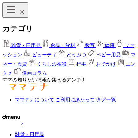
カテゴリ
雑貨・日用品
食品・飲料
教育
健康
ファ
ッション
ビューティ
どうぶつ
ベビー用品
マ
ネー・投資
くらしの相談
行事
おでかけ
エン
タメ
漫画コラム
ママの知りたい情報が集まるアンテナ
ママテナについて
ご利用にあたって
タグ一覧
>
雑貨・日用品