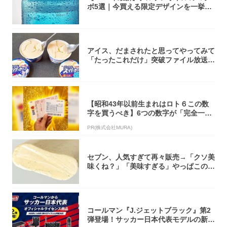
ボ5選｜今買える限定デザインを一挙紹
介！
アイス、だまされたと思ってやってみて
「たったこれだけ」突破ファイル放送で
大注目！...
【昭和43年以前生まれはロト６この数
字を買うべき】6つの数字が「完全一
致」する方...
PR(株式会社MURA)
セブン、人気すぎて再々販売→「クソ美
味くね？」「美味すぎる」やっぱこのク
オリティ...
コールマン『J.ジェットブラック』第2
弾登場！サッカー日本代表モデルの新作